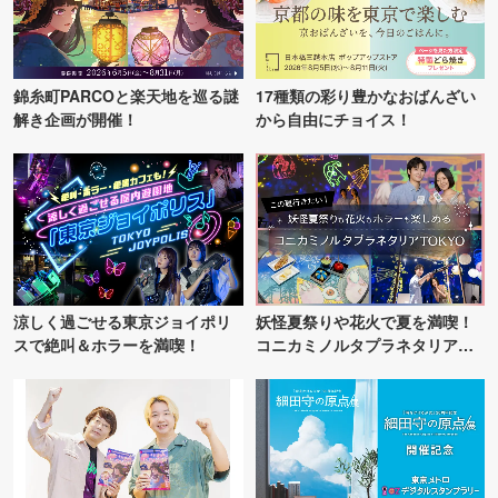
錦糸町PARCOと楽天地を巡る謎
17種類の彩り豊かなおばんざい
解き企画が開催！
から自由にチョイス！
涼しく過ごせる東京ジョイポリ
妖怪夏祭りや花火で夏を満喫！
スで絶叫＆ホラーを満喫！
コニカミノルタプラネタリア
TOKYO