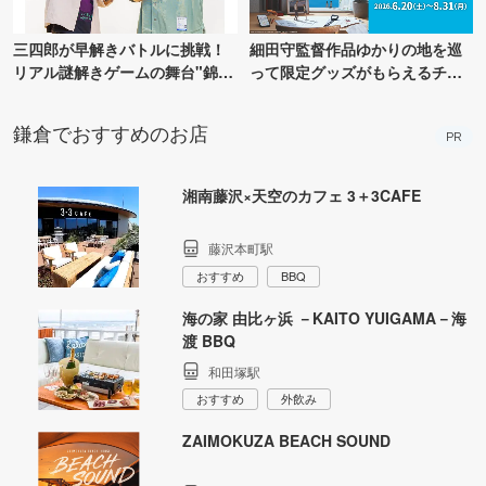
三四郎が早解きバトルに挑戦！
細田守監督作品ゆかりの地を巡
リアル謎解きゲームの舞台"錦糸
って限定グッズがもらえるチャ
町PARCO・楽天地"を巡る！
ンス！
鎌倉でおすすめのお店
PR
湘南藤沢×天空のカフェ 3＋3CAFE
藤沢本町駅
おすすめ
BBQ
海の家 由比ヶ浜 －KAITO YUIGAMA－海
渡 BBQ
和田塚駅
おすすめ
外飲み
ZAIMOKUZA BEACH SOUND