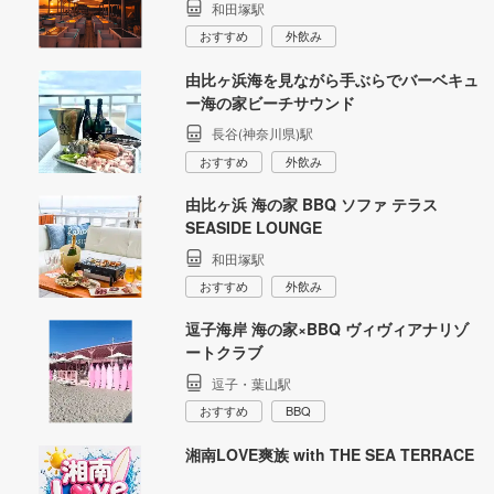
和田塚駅
おすすめ
外飲み
由比ヶ浜海を見ながら手ぶらでバーベキュ
ー海の家ビーチサウンド
長谷(神奈川県)駅
おすすめ
外飲み
由比ヶ浜 海の家 BBQ ソファ テラス
SEASIDE LOUNGE
和田塚駅
おすすめ
外飲み
逗子海岸 海の家×BBQ ヴィヴィアナリゾ
ートクラブ
逗子・葉山駅
おすすめ
BBQ
湘南LOVE爽族 with THE SEA TERRACE