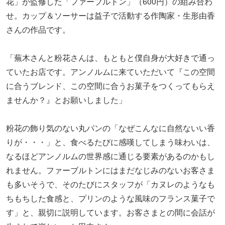
花」が監修した「ファーブルトン」（600円）の組み合わ
せ。カップ＆ソーサーは益子で活動する作陶家・生形由香
さんの作品です。
「蕪木さんと粉花さんは、もともと僕自身が大好きで通っ
ていたお店です。アンノルムに来ていただいて『この空間
に合うブレンド、この空間に合うお菓子をつくってもらえ
ませんか？』とお願いしました」
粉花の飾り気のない丸パンの「なぜこんなに自然ないい香
りが・・・」と、食べるたびに感嘆してしまう味わいは、
なるほどアンノルムの世界感に通じる要素があるのかもし
れません。ファーブルトンにはまだなじみのないお客さま
も多いそうで、そのたびにスタッフが「カヌレのようなも
ちもちした食感と、プリンのような風味のフランス菓子で
す」と、親切に説明しています。お客さまとの間に会話が