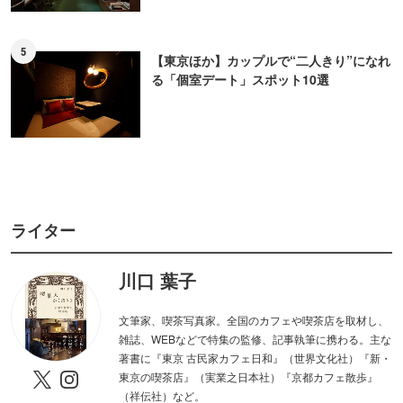
5
【東京ほか】カップルで“二人きり”になれ
る「個室デート」スポット10選
ライター
川口 葉子
文筆家、喫茶写真家。全国のカフェや喫茶店を取材し、
雑誌、WEBなどで特集の監修、記事執筆に携わる。主な
著書に『東京 古民家カフェ日和』（世界文化社）『新・
東京の喫茶店』（実業之日本社）『京都カフェ散歩』
（祥伝社）など。