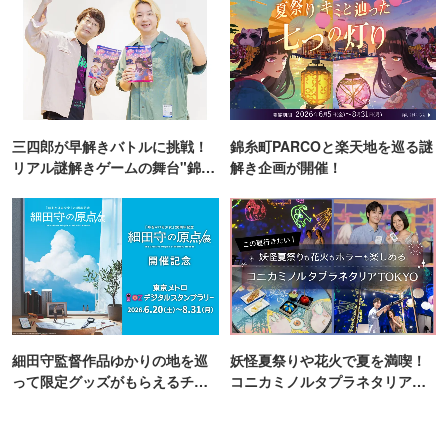
三四郎が早解きバトルに挑戦！
錦糸町PARCOと楽天地を巡る謎
リアル謎解きゲームの舞台"錦糸
解き企画が開催！
町PARCO・楽天地"を巡る！
細田守監督作品ゆかりの地を巡
妖怪夏祭りや花火で夏を満喫！
って限定グッズがもらえるチャ
コニカミノルタプラネタリア
ンス！
TOKYO