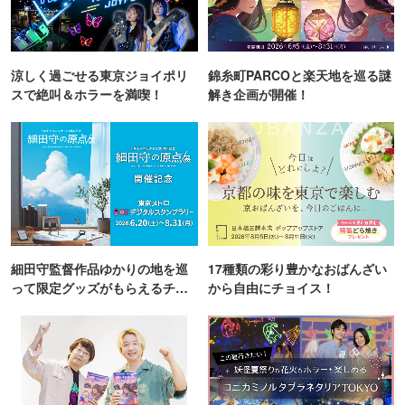
涼しく過ごせる東京ジョイポリ
錦糸町PARCOと楽天地を巡る謎
スで絶叫＆ホラーを満喫！
解き企画が開催！
細田守監督作品ゆかりの地を巡
17種類の彩り豊かなおばんざい
って限定グッズがもらえるチャ
から自由にチョイス！
ンス！