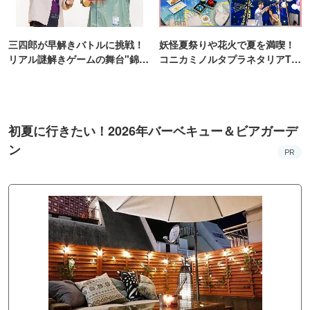
三四郎が早解きバトルに挑戦！
妖怪夏祭りや花火で夏を満喫！
リアル謎解きゲームの舞台"錦糸
コニカミノルタプラネタリアTO
町PARCO・楽天地"を巡る！
KYO
初夏に行きたい！2026年バーベキュー＆ビアガーデ
ン
PR