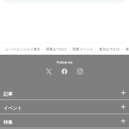
レッツエンジョイ東京
関東おでかけ
関東イベント
東京おでかけ
東
Follow Us
記事
イベント
特集