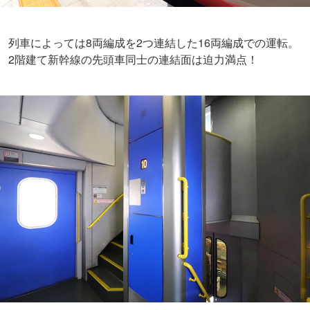
列車によっては8両編成を2つ連結した16両編成での運転。
2階建て新幹線の先頭車同士の連結面は迫力満点！