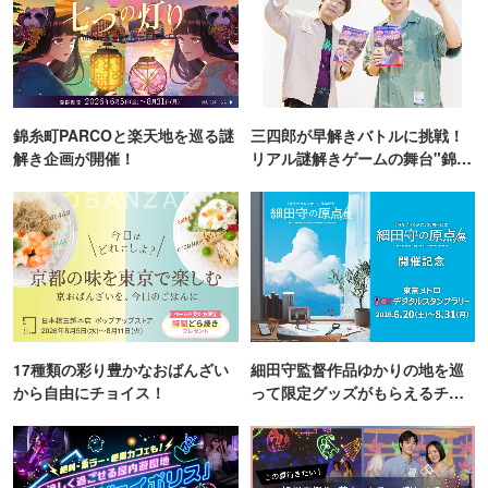
錦糸町PARCOと楽天地を巡る謎
三四郎が早解きバトルに挑戦！
解き企画が開催！
リアル謎解きゲームの舞台"錦糸
町PARCO・楽天地"を巡る！
17種類の彩り豊かなおばんざい
細田守監督作品ゆかりの地を巡
から自由にチョイス！
って限定グッズがもらえるチャ
ンス！