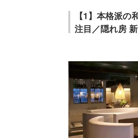
【1】本格派の
注目／隠れ房 