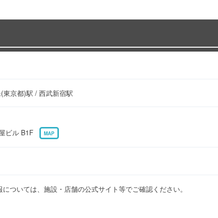
保(東京都)駅 / 西武新宿駅
屋ビル B1F
MAP
報については、施設・店舗の公式サイト等でご確認ください。