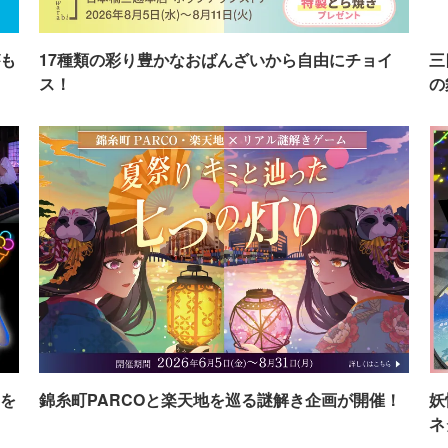
も
17種類の彩り豊かなおばんざいから自由にチョイ
三
ス！
の
を
錦糸町PARCOと楽天地を巡る謎解き企画が開催！
妖
ネ