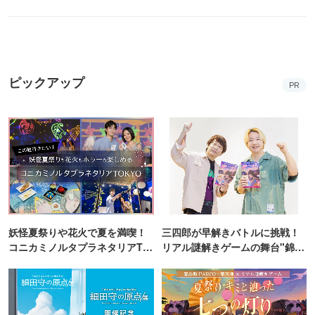
ピックアップ
PR
妖怪夏祭りや花火で夏を満喫！
三四郎が早解きバトルに挑戦！
コニカミノルタプラネタリアTO
リアル謎解きゲームの舞台"錦糸
KYO
町PARCO・楽天地"を巡る！