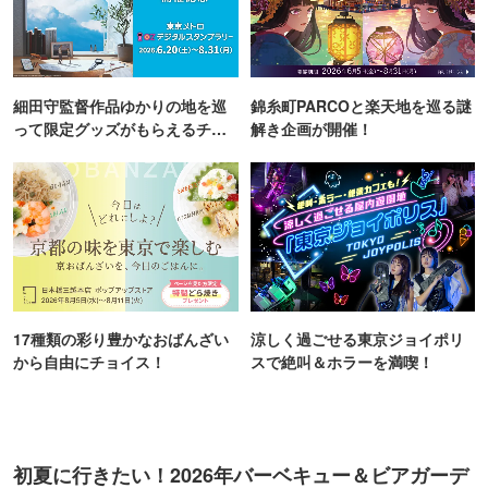
細田守監督作品ゆかりの地を巡
錦糸町PARCOと楽天地を巡る謎
って限定グッズがもらえるチャ
解き企画が開催！
ンス！
17種類の彩り豊かなおばんざい
涼しく過ごせる東京ジョイポリ
から自由にチョイス！
スで絶叫＆ホラーを満喫！
初夏に行きたい！2026年バーベキュー＆ビアガーデ