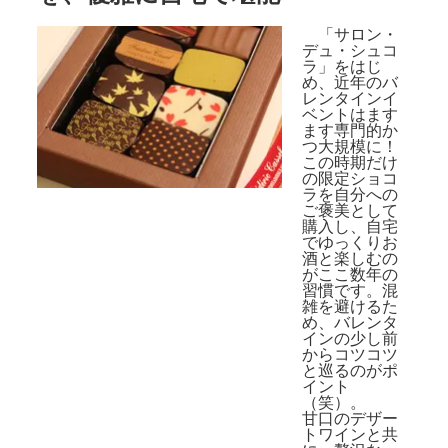
「サロン・
デュ・シュコ
ラ」をはじ
め、近年のバ
レンタインイ
ベントはます
ます専門的か
つ大規模に！
この時期だけ
の限定ショコ
ラを自分への
ご褒美として
購入し、自宅
でゆっくりお
酒と楽しむの
がここ数年の
習慣です。混
雑を避けるた
め、バレンタ
インの少し前
からコツコツ
と巡るのがポ
イント
（笑）。
甘口のデザー
トワインと共