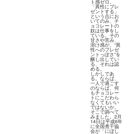
ト感ゼロ。
「異性にプレ
ゼントする」
という点にお
いてのみ、チ
ョコレートの
奴は仕事をし
ている。その
甘さや苦み、
溶け感が、“異
性へのプレゼ
ントっぽさ”を
醸し出してい
る、それは認
める。
しかしであ
る。ならば、
一人で過ごす
のならば、何
もチョコレー
トにこだわら
なくてもいい
ではないか。
そこで調べて
みました。2月
14日は平成6年
に全国煮干協
会が「にぼし