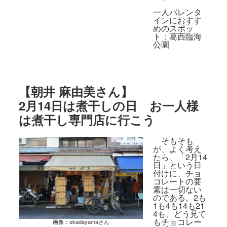
一人バレンタ
インにおすす
めのスポッ
ト：
葛西臨海
公園
【
朝井 麻由美さん
】
2月14日は煮干しの日 お一人様
は煮干し専門店に行こう
そもそも
が、よく考え
たら、「2月14
日」という日
付けに、チョ
コレートの要
素は一切ない
のである。2も
1も4も14も21
4も、どう見て
もチョコレー
画像：
okadayamaさん