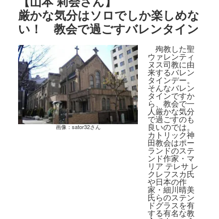
【
山本 莉会さん
】
厳かな気分はソロでしか楽しめな
い！ 教会で過ごすバレンタイン
殉教した聖
ウァレンティ
ヌス司教に由
来するバレン
タインデー。
そんなバレン
タインですか
ら、教会で一
人厳かな気分
で過ごすのも
良いのでは。
画像：
sator32さん
カトリック神
田教会はポー
ランドのステ
ンド作家・マ
リア テレサ レ
クレフスカ氏
や日本の作
家・細川晴美
氏らのステン
ドグラスを有
する有名な教