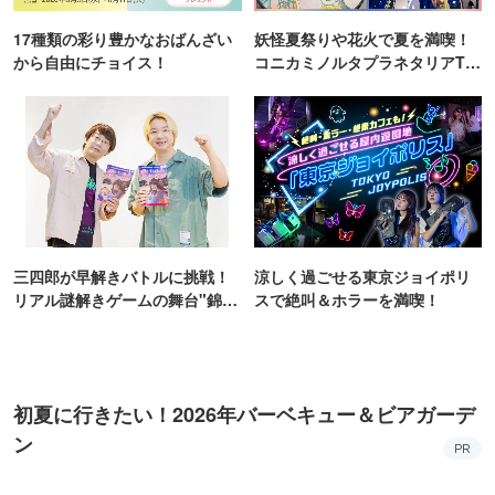
17種類の彩り豊かなおばんざい
妖怪夏祭りや花火で夏を満喫！
から自由にチョイス！
コニカミノルタプラネタリアTO
KYO
三四郎が早解きバトルに挑戦！
涼しく過ごせる東京ジョイポリ
リアル謎解きゲームの舞台"錦糸
スで絶叫＆ホラーを満喫！
町PARCO・楽天地"を巡る！
初夏に行きたい！2026年バーベキュー＆ビアガーデ
ン
PR