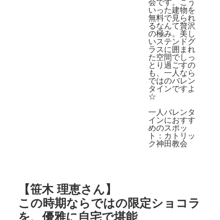
会です。こう
いった建物を
無料で見られ
るなんて贅沢
の極み。美し
いステンドグ
ラスに囲まれ
た空間でしっ
とり過ごすの
も、一人なら
ではのバレン
タインですよ
☆
一人バレンタ
インにおすす
めのスポッ
ト：
カトリッ
ク神田教会
【
笹木 理恵さん
】
この時期ならではの限定ショコラ
を、優雅に自宅で堪能