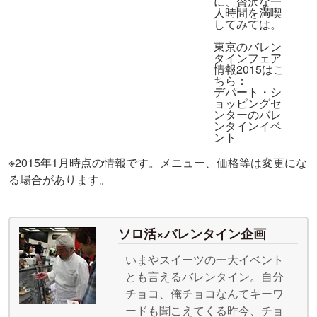
に、贅沢な一
人時間を満喫
してみては。
東京のバレン
タインフェア
情報2015はこ
ちら：
デパート・シ
ョッピングセ
ンターのバレ
ンタインイベ
ント
※2015年1月時点の情報です。メニュー、価格等は変更にな
る場合があります。
ソロ活×バレンタイン企画
いまやスイーツの一大イベント
とも言えるバレンタイン。自分
チョコ、俺チョコなんてキーワ
ードも聞こえてくる昨今、チョ