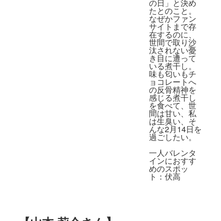
の日」と決め
たとのこと。
なぜかファン
サイトまで存
在するのに、
世間で取り沙
汰されない憂
き目に遭って
いる煮干し。
味も匂いもチ
ョコレートへ
の反骨精神を
感じる煮干し
を食べて、世
間は甘い、私
は生臭い、そ
んな2月14日を
過ごしたい。
一人バレンタ
インにおすす
めのスポッ
ト：
伏高