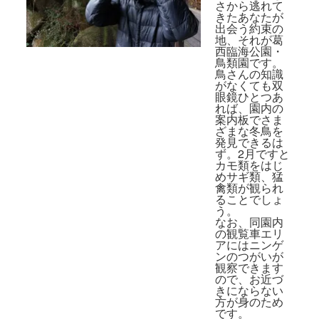
さから逃れて
きたあなたが
出会う約束の
地、それが葛
西臨海公園・
鳥類園です。
鳥さんの知識
がなくても双
眼鏡ひとつあ
れば、園内の
案内板でさま
ざまな冬鳥を
発見できるは
ず。2月ですと
カモ類をはじ
めサギ類、猛
禽類が観られ
ることでしょ
う。
なお、同園内
の観覧車エリ
アにはニンゲ
ンのつがいが
観察できます
ので、お近づ
きにならない
方が身のため
です。