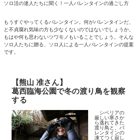
ソロ活の達人たちに聞く！一人バレンタインの過ごし方
もうすぐやってくるバレンタイン。何がバレンタインだ、
と不貞腐れ気味の方も少なくないのではないでしょうか。
もはや何も思わないツワモノもいることでしょう。そんな
ソロ人たちに贈る、ソロ人による一人バレンタインの提案
です。
【
熊山 准さん
】
葛西臨海公園で冬の渡り鳥を観察
する
シベリアの
厳しい寒さか
ら逃れてきた
渡り鳥と、バ
レンタインの
凍てつく寂し