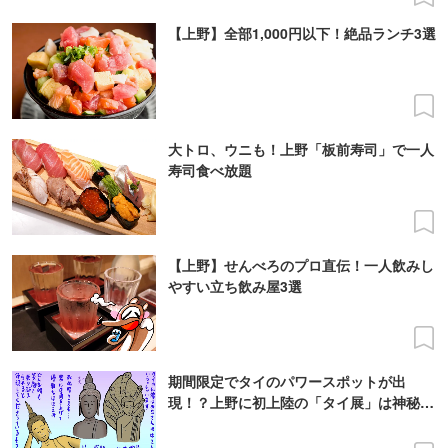
【上野】全部1,000円以下！絶品ランチ3選
大トロ、ウニも！上野「板前寿司」で一人
寿司食べ放題
【上野】せんべろのプロ直伝！一人飲みし
やすい立ち飲み屋3選
期間限定でタイのパワースポットが出
現！？上野に初上陸の「タイ展」は神秘が
渦巻く場所だった！[2017年8月27日まで]