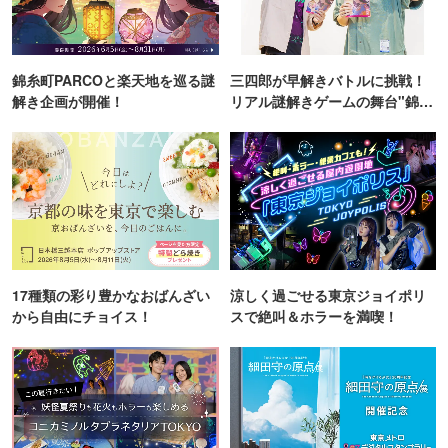
錦糸町PARCOと楽天地を巡る謎
三四郎が早解きバトルに挑戦！
解き企画が開催！
リアル謎解きゲームの舞台"錦糸
町PARCO・楽天地"を巡る！
17種類の彩り豊かなおばんざい
涼しく過ごせる東京ジョイポリ
から自由にチョイス！
スで絶叫＆ホラーを満喫！