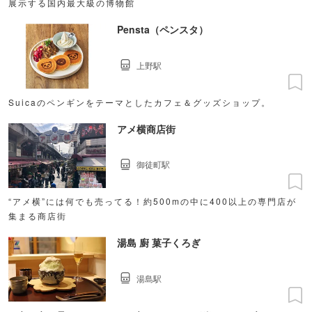
展示する国内最大級の博物館
Pensta（ペンスタ）
上野駅
Suicaのペンギンをテーマとしたカフェ＆グッズショップ。
アメ横商店街
御徒町駅
“アメ横”には何でも売ってる！約500mの中に400以上の専門店が
集まる商店街
湯島 廚 菓子くろぎ
湯島駅