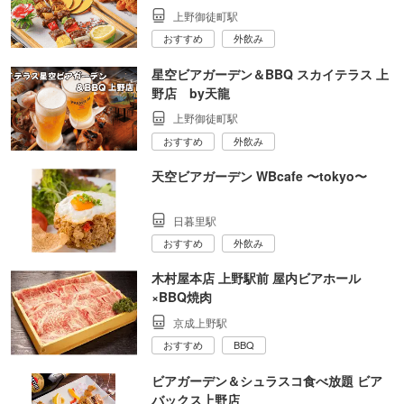
上野御徒町駅
おすすめ
外飲み
星空ビアガーデン＆BBQ スカイテラス 上
野店 by天龍
上野御徒町駅
おすすめ
外飲み
天空ビアガーデン WBcafe 〜tokyo〜
日暮里駅
おすすめ
外飲み
木村屋本店 上野駅前 屋内ビアホール
×BBQ焼肉
京成上野駅
おすすめ
BBQ
ビアガーデン＆シュラスコ食べ放題 ビア
バックス上野店