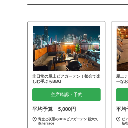
非日常の屋上ビアガーデン！都会で楽
屋上テ
しむ手ぶらBBQ
ーなお
空席確認・予約
平均予算 5,000円
平均予
青空と夜景のBBQビアガーデン 新大久
ビア
保 terrace
新