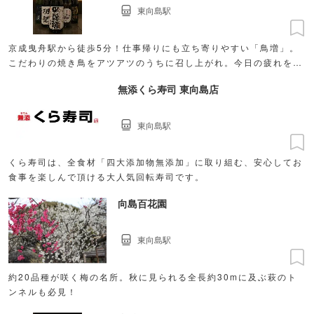
東向島駅
京成曳舟駅から徒歩5分！仕事帰りにも立ち寄りやすい「鳥増」。
こだわりの焼き鳥をアツアツのうちに召し上がれ。今日の疲れを癒
す一杯と一緒にお楽しみください！
無添くら寿司 東向島店
東向島駅
くら寿司は、全食材「四大添加物無添加」に取り組む、安心してお
食事を楽しんで頂ける大人気回転寿司です。
向島百花園
東向島駅
約20品種が咲く梅の名所。秋に見られる全長約30mに及ぶ萩のト
ンネルも必見！