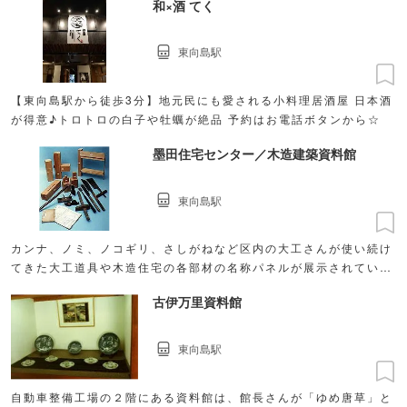
和×酒 てく
東向島駅
【東向島駅から徒歩3分】地元民にも愛される小料理居酒屋 日本酒
が得意♪トロトロの白子や牡蠣が絶品 予約はお電話ボタンから☆
墨田住宅センター／木造建築資料館
東向島駅
カンナ、ノミ、ノコギリ、さしがねなど区内の大工さんが使い続け
てきた大工道具や木造住宅の各部材の名称パネルが展示されていま
す。
古伊万里資料館
東向島駅
自動車整備工場の２階にある資料館は、館長さんが「ゆめ唐草」と