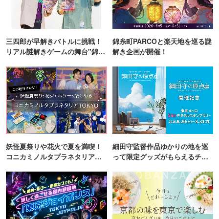
三四郎が早解きバトルに挑戦！
錦糸町PARCOと楽天地を巡る謎
リアル謎解きゲームの舞台"錦糸
解き企画が開催！
町PARCO・楽天地"を巡る！
妖怪夏祭りや花火で夏を満喫！
細田守監督作品ゆかりの地を巡
コニカミノルタプラネタリア
って限定グッズがもらえるチャ
TOKYO
ンス！