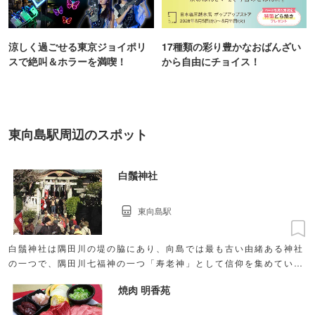
涼しく過ごせる東京ジョイポリ
17種類の彩り豊かなおばんざい
スで絶叫＆ホラーを満喫！
から自由にチョイス！
東向島駅周辺のスポット
白鬚神社
東向島駅
白鬚神社は隅田川の堤の脇にあり、向島では最も古い由緒ある神社
の一つで、隅田川七福神の一つ「寿老神」として信仰を集めてい
る。
焼肉 明香苑