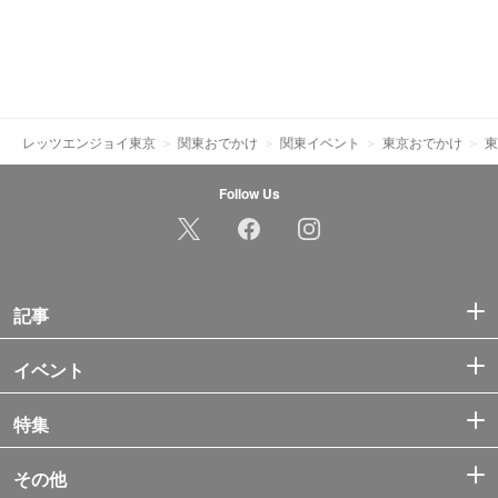
レッツエンジョイ東京
関東おでかけ
関東イベント
東京おでかけ
東
Follow Us
記事
イベント
特集
その他