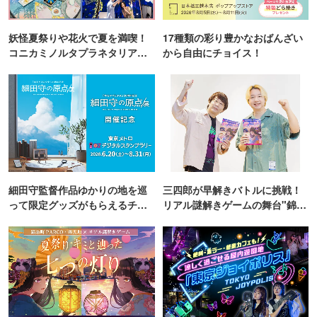
妖怪夏祭りや花火で夏を満喫！
17種類の彩り豊かなおばんざい
コニカミノルタプラネタリア
から自由にチョイス！
TOKYO
細田守監督作品ゆかりの地を巡
三四郎が早解きバトルに挑戦！
って限定グッズがもらえるチャ
リアル謎解きゲームの舞台"錦糸
ンス！
町PARCO・楽天地"を巡る！