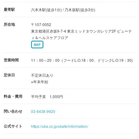
提供されるのは、おにぎりプレートやサラダ、アーユルヴ
最寄駅
六本木駅(徒歩1分) / 乃木坂駅(徒歩3分)
ェーダスープセット、ナッツとオートミールたっぷりのフ
所在地
〒107-0052
ルーツグラノーラボウルなど、美肌やデトックスを意識し
東京都港区赤坂9-7-4 東京ミッドタウンガレリア2F ビューテ
たメニューの数々。奥久慈卵を使用した特製プリン、グル
ィ＆ヘルスケアフロア
テンフリーのチョコレートケーキやテリーヌなどのスイー
MAP
ツメニューも並びます。
営業時間
11：00～20：00（フードL.O.18：00、ドリンクL.O.19：30)
白を基調にした店内は、開放感があって居心地の良い雰囲
定休日
不定休日あり
気。屋外のテラス席もあり、のんびりとした時間を過ごせ
※年末年始
ます。
料金・費用
平均予算 1,000円
問い合わせ
03-6438-9920
公式サイト
https://uka.co.jp/ukafe/information/