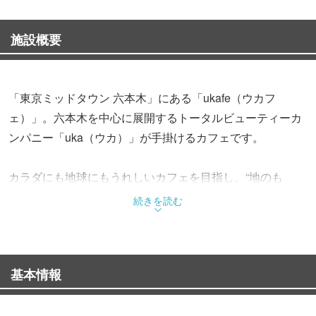
施設概要
「東京ミッドタウン 六本木」にある「ukafe（ウカフ
ェ）」。六本木を中心に展開するトータルビューティーカ
ンパニー「uka（ウカ）」が手掛けるカフェです。
カラダにも地球にもうれしいカフェを目指し、“地のも
の”“旬のもの”“美容にいいもの”“カラダにいいもの”“サプライ
続きを読む
ズ”という5つにこだわった同店。原材料にとことんこだわ
り、スタッフが納得した素材だけを使用しています。野菜
には、千葉県山武市で化学肥料や農薬に頼らない農法を確
基本情報
立した農家・齊藤完一氏が生産したものを使用するなどし
ています。