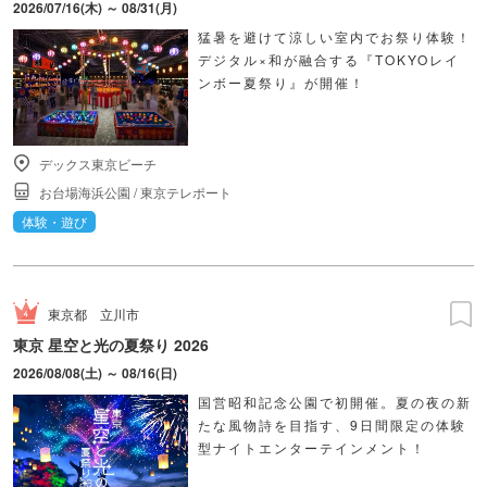
2026/07/16(木) ～ 08/31(月)
猛暑を避けて涼しい室内でお祭り体験！
デジタル×和が融合する『TOKYOレイ
ンボー夏祭り』が開催！
デックス東京ビーチ
お台場海浜公園
/
東京テレポート
体験・遊び
東京都
立川市
東京 星空と光の夏祭り 2026
2026/08/08(土) ～ 08/16(日)
国営昭和記念公園で初開催。夏の夜の新
たな風物詩を目指す、9日間限定の体験
型ナイトエンターテインメント！