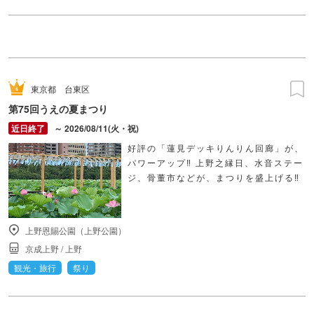
東京都
台東区
第75回うえの夏まつり
～ 2026/08/11(火・祝)
好評の「蓮見デッキりんりん回廊」が、
パワーアップ‼ 上野之縁日、水音ステー
ジ、骨董市などが、まつりを盛上げる‼
上野恩賜公園（上野公園）
京成上野
/
上野
観光・旅行
祭り