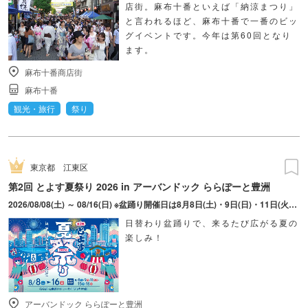
店街。麻布十番といえば「納涼まつり」
と言われるほど、麻布十番で一番のビッ
グイベントです。今年は第60回となり
ます。
麻布十番商店街
麻布十番
観光・旅行
祭り
東京都
江東区
第2回 とよす夏祭り 2026 in アーバンドック ららぽーと豊洲
2026/08/08(土) ～ 08/16(日) ※盆踊り開催日は8月8日(土)・9日(日)・11日(火・祝)・15日(土)・16日(日)のみ。 ※縁日およびキッチンカーについては期間中の全日程営業予定。 ※開催コンテンツは日によって異なります。
日替わり盆踊りで、来るたび広がる夏の
楽しみ！
アーバンドック ららぽーと豊洲