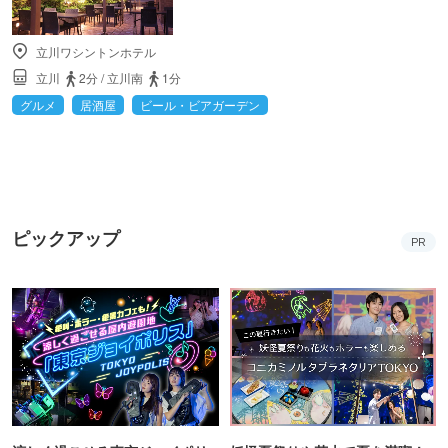
立川ワシントンホテル
立川
2分
/
立川南
1分
グルメ
居酒屋
ビール・ビアガーデン
ピックアップ
PR