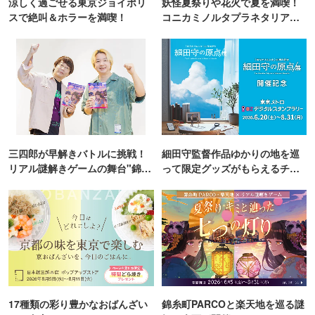
涼しく過ごせる東京ジョイポリ
妖怪夏祭りや花火で夏を満喫！
スで絶叫＆ホラーを満喫！
コニカミノルタプラネタリア
TOKYO
三四郎が早解きバトルに挑戦！
細田守監督作品ゆかりの地を巡
リアル謎解きゲームの舞台"錦糸
って限定グッズがもらえるチャ
町PARCO・楽天地"を巡る！
ンス！
17種類の彩り豊かなおばんざい
錦糸町PARCOと楽天地を巡る謎