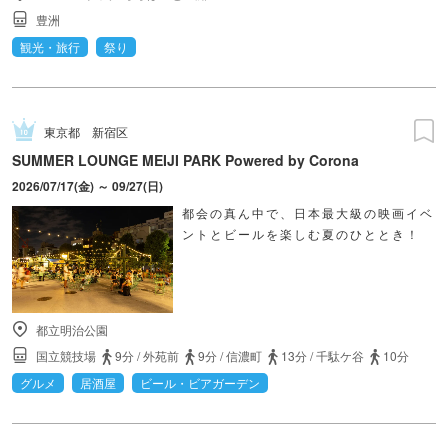
豊洲
観光・旅行
祭り
東京都
新宿区
SUMMER LOUNGE MEIJI PARK Powered by Corona
2026/07/17(金) ～ 09/27(日)
都会の真ん中で、日本最大級の映画イベ
ントとビールを楽しむ夏のひととき！
都立明治公園
国立競技場
9分
/
外苑前
9分
/
信濃町
13分
/
千駄ケ谷
10分
グルメ
居酒屋
ビール・ビアガーデン