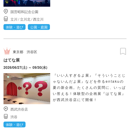
国営昭和記念公園
立川
/
立川北
/
西立川
体験・遊び
公園・庭園
東京都
渋谷区
はてな展
2026/06/27(土) ～ 09/30(水)
『いい人すぎるよ展』『そういうことじ
ゃないんだよ展』などを作るentakuの
夏の新企画。たくさんの質問に、いっぱ
い答える！体験型の企画展『はてな展』
が西武渋谷店にて開催！
西武渋谷店
渋谷
体験・遊び