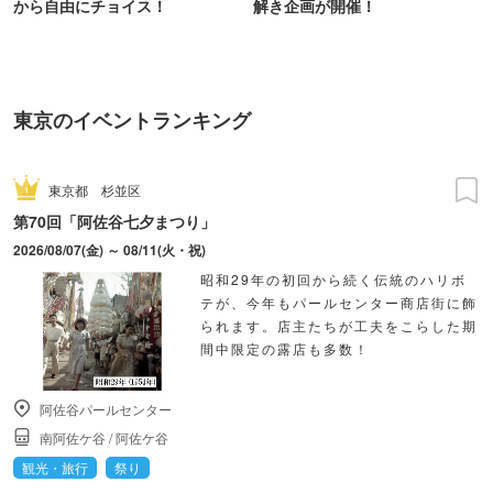
から自由にチョイス！
解き企画が開催！
東京のイベントランキング
東京都
杉並区
第70回「阿佐谷七夕まつり」
2026/08/07(金) ～ 08/11(火・祝)
昭和29年の初回から続く伝統のハリボ
テが、今年もパールセンター商店街に飾
られます。店主たちが工夫をこらした期
間中限定の露店も多数！
阿佐谷パールセンター
南阿佐ケ谷
/
阿佐ケ谷
観光・旅行
祭り