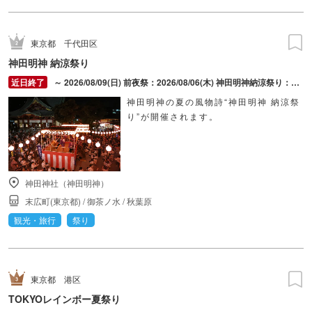
東京都
千代田区
神田明神 納涼祭り
～ 2026/08/09(日) 前夜祭：2026/08/06(木) 神田明神納涼祭り：2026/08/07(金) ～ 2026/08/09(日)
神田明神の夏の風物詩“神田明神 納涼祭
り”が開催されます。
神田神社（神田明神）
末広町(東京都)
/
御茶ノ水
/
秋葉原
観光・旅行
祭り
東京都
港区
TOKYOレインボー夏祭り