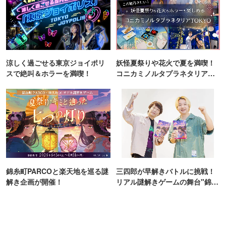
涼しく過ごせる東京ジョイポリ
妖怪夏祭りや花火で夏を満喫！
スで絶叫＆ホラーを満喫！
コニカミノルタプラネタリア
TOKYO
錦糸町PARCOと楽天地を巡る謎
三四郎が早解きバトルに挑戦！
解き企画が開催！
リアル謎解きゲームの舞台"錦糸
町PARCO・楽天地"を巡る！