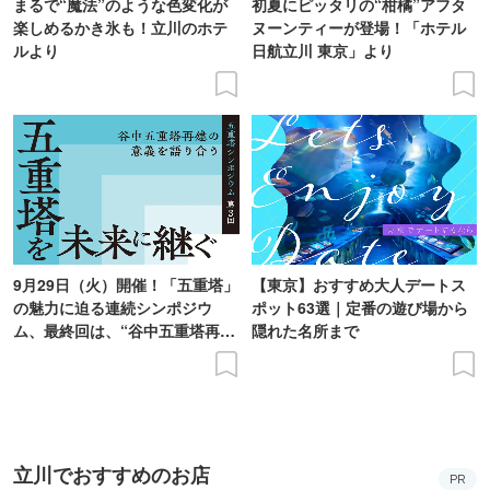
まるで“魔法”のような色変化が
初夏にピッタリの“柑橘”アフタ
楽しめるかき氷も！立川のホテ
ヌーンティーが登場！「ホテル
ルより
日航立川 東京」より
9月29日（火）開催！「五重塔」
【東京】おすすめ大人デートス
の魅力に迫る連続シンポジウ
ポット63選｜定番の遊び場から
ム、最終回は、“谷中五重塔再建
隠れた名所まで
の意義を語り合う”がテーマ
立川でおすすめのお店
PR