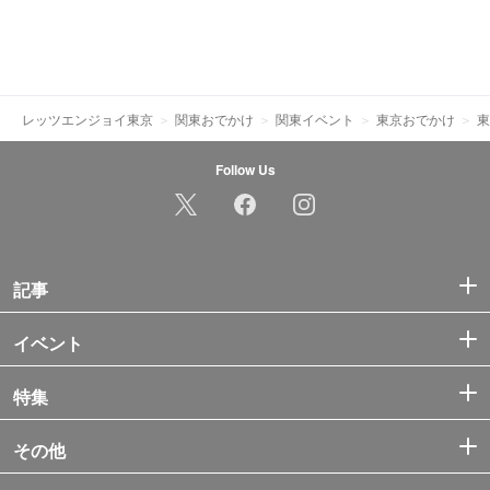
レッツエンジョイ東京
関東おでかけ
関東イベント
東京おでかけ
東
Follow Us
記事
イベント
特集
その他