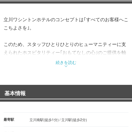
立川ワシントンホテルのコンセプトは｢すべてのお客様へこ
こちよさを｣。
このため、スタッフひとりひとりのヒューマニティーに支
えられたホスピタリティー｢おもてなしの心｣のご提供を軸
としながら、ビジネスニーズにお応えする機能的な環境、
続きを読む
女性のお客様にもご安心いただけるセキュリティ体制の確
立等、｢居住性｣を徹底的に追求したハードウェア創りにも
気を配っています。
基本情報
また、テクノシティを縦断する多摩都市モノレール｢立川南
駅｣からわずか1分、JR中央線・南武線・青梅線が集まる
｢立川駅｣南口からも徒歩２分と抜群なアクセス環境に立地
最寄駅
立川南駅(徒歩1分) / 立川駅(徒歩2分)
しており、ビジネスやレジャーの拠点としてもたいへん便