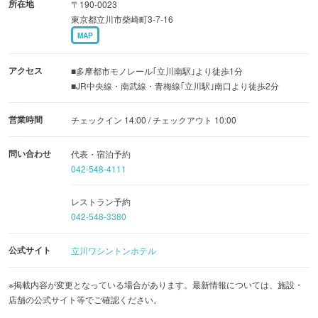
所在地
〒190-0023
利です。
東京都立川市柴崎町3-7-16
MAP
アクセス
■多摩都市モノレール｢立川南駅｣より徒歩1分
■JR中央線・南武線・青梅線｢立川駅｣南口より徒歩2分
営業時間
チェックイン 14:00 / チェックアウト 10:00
問い合わせ
代表・宿泊予約
042-548-4111
レストラン予約
042-548-3380
公式サイト
立川ワシントンホテル
※掲載内容が変更となっている場合があります。最新情報については、施設・
店舗の公式サイト等でご確認ください。