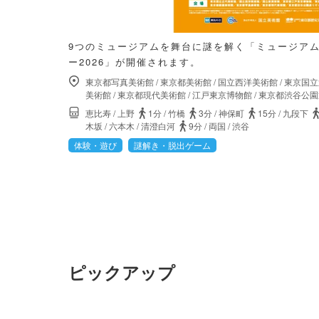
9つのミュージアムを舞台に謎を解く「ミュージアム
ー2026」が開催されます。
東京都写真美術館
/
東京都美術館
/
国立西洋美術館
/
東京国立
美術館
/
東京都現代美術館
/
江戸東京博物館
/
東京都渋谷公園
恵比寿
/
上野
1分
/
竹橋
3分
/
神保町
15分
/
九段下
木坂
/
六本木
/
清澄白河
9分
/
両国
/
渋谷
体験・遊び
謎解き・脱出ゲーム
ピックアップ