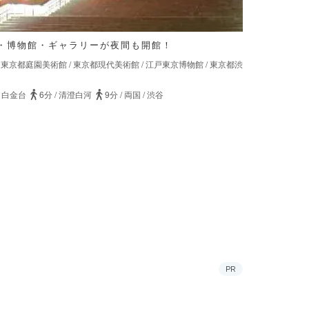
・博物館・ギャラリーが夜間も開館！
/
東京都庭園美術館
/
東京都現代美術館
/
江戸東京博物館
/
東京都渋
/
白金台
6分
/
清澄白河
9分
/
両国
/
渋谷
PR