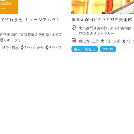
で謎解きを ミュージアムラリ
毎週金曜日に6つの都立美術館
東京都写真美術館
/
東京都美術館
谷公園通りギャラリー
近代美術館
/
東京都庭園美術館
/
国立新
通りギャラリー
恵比寿
/
上野
7分
/
目黒
7分
15分
/
目黒
7分
/
白金台
6分
/
乃
展示・展覧会
美術館