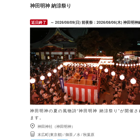
神田明神 納涼祭り
～ 2026/08/09(日) 前夜祭：2026/08/06(木) 神田明神納涼祭り：2026/08/07(金) ～ 2026/08/09(
神田明神の夏の風物詩“神田明神 納涼祭り”が開催さ
ます。
神田神社（神田明神）
末広町(東京都)
/
御茶ノ水
/
秋葉原