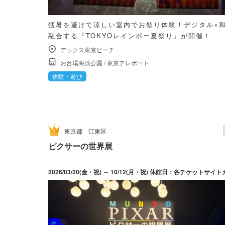
猛暑を避けて涼しい室内でお祭り体験！デジタル×
融合する『TOKYOレインボー夏祭り』が開催！
デックス東京ビーチ
お台場海浜公園
/
東京テレポート
体験・遊び
東京都
江東区
ピクサーの世界展