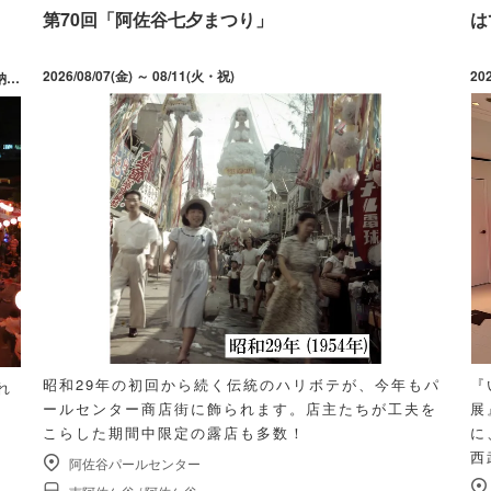
第70回「阿佐谷七夕まつり」
は
2026/08/07(金) ～ 08/11(火・祝)
20
日)
昭和29年の初回から続く伝統のハリボテが、今年もパ
『
れ
ールセンター商店街に飾られます。店主たちが工夫を
展
こらした期間中限定の露店も多数！
に
西
阿佐谷パールセンター