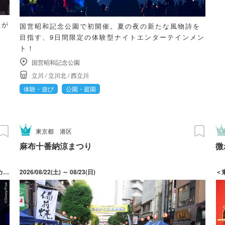
和が
国営昭和記念公園で初開催。夏の夜の新たな風物詩を
目指す、9日間限定の体験型ナイトエンターテインメン
ト！
国営昭和記念公園
立川
/
立川北
/
西立川
体験・遊び
公園・庭園
東京都
港区
麻布十番納涼まつり
微
2026/03/20(金・祝) ～ 10/12(月・祝) 休館日：各チケットサイトカレンダーにてご確認ください。
2026/08/22(土) ～ 08/23(日)