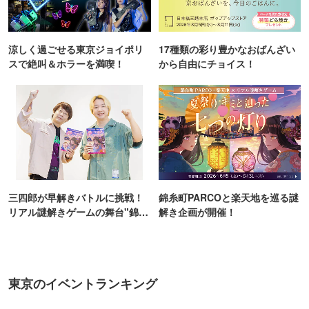
涼しく過ごせる東京ジョイポリ
17種類の彩り豊かなおばんざい
スで絶叫＆ホラーを満喫！
から自由にチョイス！
三四郎が早解きバトルに挑戦！
錦糸町PARCOと楽天地を巡る謎
リアル謎解きゲームの舞台"錦糸
解き企画が開催！
町PARCO・楽天地"を巡る！
東京のイベントランキング