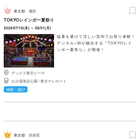
東京都
港区
TOKYOレインボー夏祭り
2026/07/16(木) ～ 08/31(月)
猛暑を避けて涼しい室内でお祭り体験！
デジタル×和が融合する『TOKYOレイ
ンボー夏祭り』が開催！
デックス東京ビーチ
お台場海浜公園
/
東京テレポート
体験・遊び
東京都
渋谷区