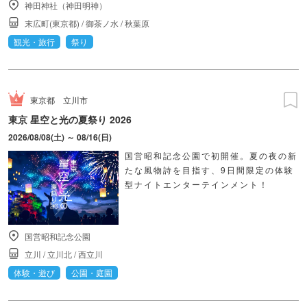
神田神社（神田明神）
末広町(東京都)
/
御茶ノ水
/
秋葉原
観光・旅行
祭り
東京都
立川市
東京 星空と光の夏祭り 2026
2026/08/08(土) ～ 08/16(日)
国営昭和記念公園で初開催。夏の夜の新
たな風物詩を目指す、9日間限定の体験
型ナイトエンターテインメント！
国営昭和記念公園
立川
/
立川北
/
西立川
体験・遊び
公園・庭園