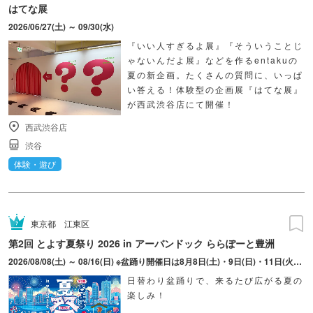
はてな展
2026/06/27(土) ～ 09/30(水)
『いい人すぎるよ展』『そういうことじ
ゃないんだよ展』などを作るentakuの
夏の新企画。たくさんの質問に、いっぱ
い答える！体験型の企画展『はてな展』
が西武渋谷店にて開催！
西武渋谷店
渋谷
体験・遊び
東京都
江東区
第2回 とよす夏祭り 2026 in アーバンドック ららぽーと豊洲
2026/08/08(土) ～ 08/16(日) ※盆踊り開催日は8月8日(土)・9日(日)・11日(火・祝)・15日(土)・16日(日)のみ。 ※縁日およびキッチンカーについては期間中の全日程営業予定。 ※開催コンテンツは日によって異なります。
日替わり盆踊りで、来るたび広がる夏の
楽しみ！