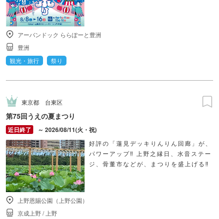
アーバンドック ららぽーと豊洲
豊洲
観光・旅行
祭り
東京都
台東区
第75回うえの夏まつり
～ 2026/08/11(火・祝)
好評の「蓮見デッキりんりん回廊」が、
パワーアップ‼ 上野之縁日、水音ステー
ジ、骨董市などが、まつりを盛上げる‼
上野恩賜公園（上野公園）
京成上野
/
上野