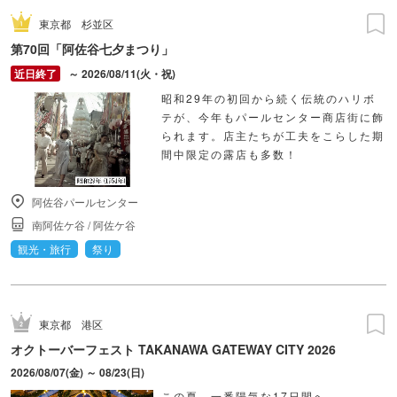
東京都
杉並区
第70回「阿佐谷七夕まつり」
～ 2026/08/11(火・祝)
昭和29年の初回から続く伝統のハリボ
テが、今年もパールセンター商店街に飾
られます。店主たちが工夫をこらした期
間中限定の露店も多数！
阿佐谷パールセンター
南阿佐ケ谷
/
阿佐ケ谷
観光・旅行
祭り
東京都
港区
オクトーバーフェスト TAKANAWA GATEWAY CITY 2026
2026/08/07(金) ～ 08/23(日)
この夏、一番陽気な17日間へ。