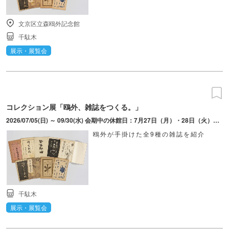
文京区立森鴎外記念館
千駄木
展示・展覧会
コレクション展「鴎外、雑誌をつくる。」
2026/07/05(日) ～ 09/30(水) 会期中の休館日：7月27日（月）・28日（火）、8月24日（月）・25日（火）、9月24日（木）・25日（金）。7月9日（木）は9時より開館、8月1日（土）は20時閉館（最終入館は19時30分）
鴎外が手掛けた全9種の雑誌を紹介
千駄木
展示・展覧会