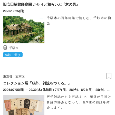
旧安田楠雄邸庭園 かたりと和らいぶ『灰の男』
2026/10/25(日)
千駄木の百年建築で愉しむ、千駄木の物
語
千駄木
体験・遊び
東京都
文京区
コレクション展「鴎外、雑誌をつくる。」
2026/07/05(日) ～ 09/30(水) 休館日：7/27(月)、28(火)、8/24(月)、25(火)、9/24(木)、25(金)
医学雑誌から文芸誌まで、鴎外が手掛け
言論の拠点となった、全9種の雑誌を紹
介します。