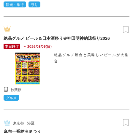
観光・旅行
祭り
絶品グルメ ビール＆日本酒祭り＠神田明神納涼祭り2026
～ 2026/08/09(日)
絶品グルメ屋台と美味しいビールが大集
合！
秋葉原
グルメ
東京都
港区
麻布十番納涼まつり