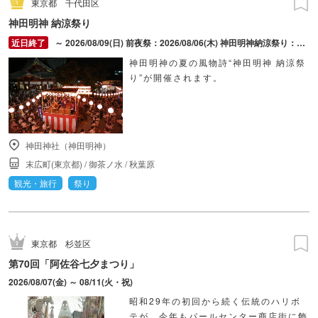
東京都
千代田区
神田明神 納涼祭り
～ 2026/08/09(日) 前夜祭：2026/08/06(木) 神田明神納涼祭り：2026/08/07(金) ～ 2026/08/09(日)
神田明神の夏の風物詩“神田明神 納涼祭
り”が開催されます。
神田神社（神田明神）
末広町(東京都)
/
御茶ノ水
/
秋葉原
観光・旅行
祭り
東京都
杉並区
第70回「阿佐谷七夕まつり」
2026/08/07(金) ～ 08/11(火・祝)
昭和29年の初回から続く伝統のハリボ
テが、今年もパールセンター商店街に飾