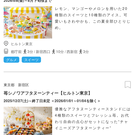
2026/5/8(金)～8月下旬頃まで
レモン、マンゴーやメロンを用いた20
種類のスイーツと10種類のアイス。可
愛いもさわやかも、この夏全部ひとりじ
め。
ヒルトン東京
都庁前
3分
/
新宿西口
10分
/
西新宿
3分
グルメ
スイーツ
東京都
新宿区
苺シノワアフタヌーンティー【ヒルトン東京】
2025/12/27(土)～終了日未定 ＜2026/01/01～01/04を除く＞
優雅なアフタヌーンティースタンドには
4種類のスイーツとフレッシュ苺。お代
わり自由の点心がセットになった“チャ
イニーズアフタヌーンティー”