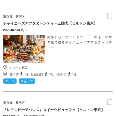
東京都
新宿区
チャイニーズアフタヌーンティー三国志【ヒルトン東京】
2026/04/28(火)～
前菜からデザートまで、「三国志」の世
界観で贈るチャイニーズアフタヌーンテ
ィー。
ヒルトン東京
都庁前
3分
/
新宿西口
10分
/
西新宿
3分
グルメ
スイーツ
東京都
新宿区
『レモンビーチハウス』スイーツビュッフェ【ヒルトン東京】