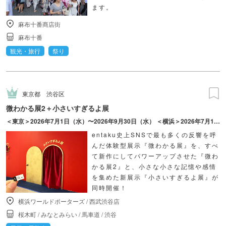
ます。
麻布十番商店街
麻布十番
観光・旅行
祭り
東京都
渋谷区
微わかる展2＋小さいすぎるよ展
＜東京＞2026年7月1日（水）〜2026年9月30日（水） ＜横浜＞2026年7月17日（金）〜2026年10月18日（日）
entaku史上SNSで最も多くの反響を呼
んだ体験型展示『微わかる展』を、すべ
て新作にしてパワーアップさせた『微わ
かる展2』と、小さな小さな記憶や感情
を集めた新展示『小さいすぎるよ展』が
同時開催！
横浜ワールドポーターズ
/
西武渋谷店
桜木町
/
みなとみらい
/
馬車道
/
渋谷