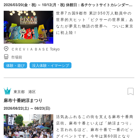
2026/03/20(金・祝) ～ 10/12(月・祝) 休館日：各チケットサイトカレンダーにてご確認ください。
世界7カ国9都市 累計350万人動員中の
世界的大ヒット「ピクサーの世界展」あ
なたが夢見た物語の世界へ ついに東京
に初上陸！
ＣＲＥＶＩＡ ＢＡＳＥ Tokyo
市場前
体験・遊び
没入体験・イマーシブ
東京都
港区
麻布十番納涼まつり
2026/08/22(土) ～ 08/23(日)
活気あふれるこの街を支える麻布十番商
店街。麻布十番といえば「納涼まつり」
と言われるほど、麻布十番で一番のビッ
グイベントです。今年は第60回となり