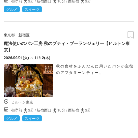
都庁前
3分
/
新宿西口
10分
/
西新宿
3分
グルメ
スイーツ
東京都
新宿区
魔法使いのパン工房 秋のプティ・ブーランジェリー【ヒルトン東
京】
2026/09/01(火) ～ 11/12(木)
秋の食材をふんだんに用いたパンが主役
のアフタヌーンティー。
ヒルトン東京
都庁前
3分
/
新宿西口
10分
/
西新宿
3分
グルメ
スイーツ