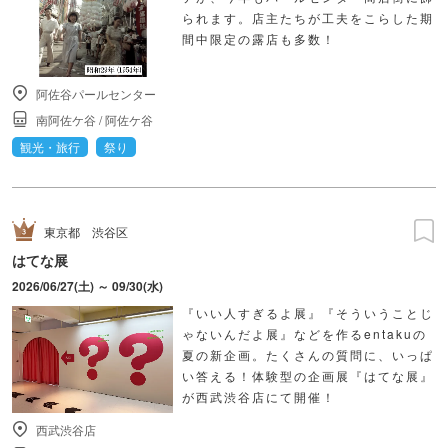
られます。店主たちが工夫をこらした期
間中限定の露店も多数！
阿佐谷パールセンター
南阿佐ケ谷
/
阿佐ケ谷
観光・旅行
祭り
東京都
渋谷区
はてな展
2026/06/27(土) ～ 09/30(水)
『いい人すぎるよ展』『そういうことじ
ゃないんだよ展』などを作るentakuの
夏の新企画。たくさんの質問に、いっぱ
い答える！体験型の企画展『はてな展』
が西武渋谷店にて開催！
西武渋谷店