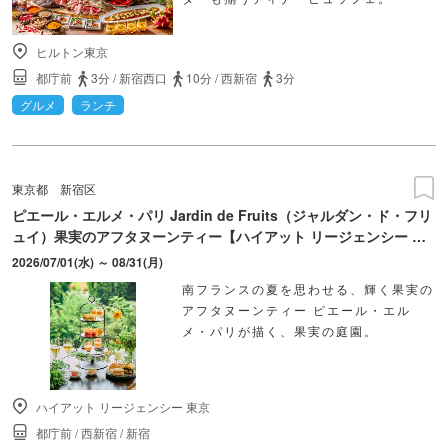
ヒルトン東京
都庁前
3分
/
新宿西口
10分
/
西新宿
3分
グルメ
ランチ
東京都
新宿区
ピエール・エルメ・パリ Jardin de Fruits（ジャルダン・ド・フリ
ュイ）果実のアフタヌーンティー【ハイアット リージェンシー 東
京】
2026/07/01(水) ～ 08/31(月)
南フランスの夏を思わせる、輝く果実の
アフタヌーンティー ピエール・エル
メ・パリが描く、果実の庭園。
ハイアット リージェンシー 東京
都庁前
/
西新宿
/
新宿