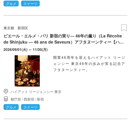
グルメ
スイーツ
東京都
新宿区
ピエール・エルメ・パリ 新宿の実り— 46年の薫り（La Récolte
de Shinjuku — 46 ans de Saveurs）アフタヌーンティー【ハイ
アット リージェンシー 東京】
2026/09/01(火) ～ 11/30(月)
開業46周年を迎えるハイアット リージ
ェンシー 東京46年の歩みが実る記念ア
フタヌーンティー。
ハイアット リージェンシー 東京
都庁前
/
西新宿
/
新宿
グルメ
スイーツ