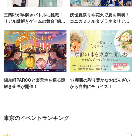
三四郎が早解きバトルに挑戦！
妖怪夏祭りや花火で夏を満喫！
リアル謎解きゲームの舞台"錦糸
コニカミノルタプラネタリア
町PARCO・楽天地"を巡る！
TOKYO
錦糸町PARCOと楽天地を巡る謎
17種類の彩り豊かなおばんざい
解き企画が開催！
から自由にチョイス！
東京のイベントランキング