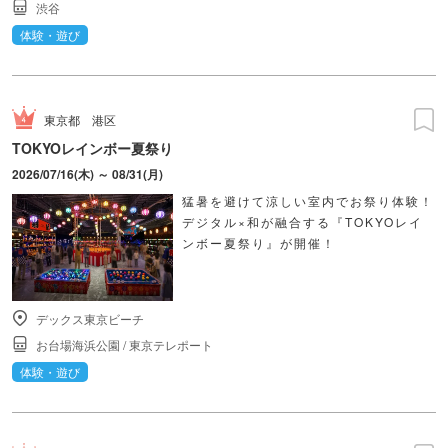
渋谷
体験・遊び
東京都
港区
TOKYOレインボー夏祭り
2026/07/16(木) ～ 08/31(月)
猛暑を避けて涼しい室内でお祭り体験！
デジタル×和が融合する『TOKYOレイ
ンボー夏祭り』が開催！
デックス東京ビーチ
お台場海浜公園
/
東京テレポート
体験・遊び