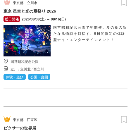
東京都
立川市
東京 星空と光の夏祭り 2026
2026/08/08(土) ～ 08/16(日)
国営昭和記念公園で初開催。夏の夜の新
たな風物詩を目指す、9日間限定の体験
型ナイトエンターテインメント！
国営昭和記念公園
立川
/
立川北
/
西立川
体験・遊び
公園・庭園
東京都
江東区
ピクサーの世界展