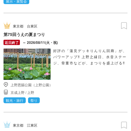
展示・展覧会
東京都
台東区
第75回うえの夏まつり
～ 2026/08/11(火・祝)
好評の「蓮見デッキりんりん回廊」が、
パワーアップ‼ 上野之縁日、水音ステー
ジ、骨董市などが、まつりを盛上げる‼
上野恩賜公園（上野公園）
京成上野
/
上野
観光・旅行
祭り
東京都
江東区