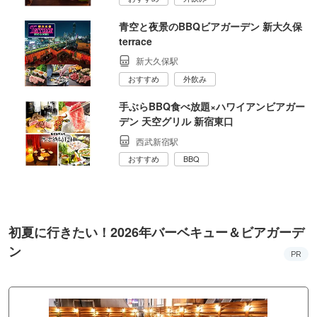
青空と夜景のBBQビアガーデン 新大久保
terrace
新大久保駅
おすすめ
外飲み
手ぶらBBQ食べ放題×ハワイアンビアガー
デン 天空グリル 新宿東口
西武新宿駅
おすすめ
BBQ
初夏に行きたい！2026年バーベキュー＆ビアガーデ
ン
PR