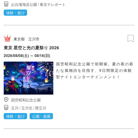
お台場海浜公園
/
東京テレポート
体験・遊び
東京都
立川市
東京 星空と光の夏祭り 2026
2026/08/08(土) ～ 08/16(日)
国営昭和記念公園で初開催。夏の夜の新
たな風物詩を目指す、9日間限定の体験
型ナイトエンターテインメント！
国営昭和記念公園
立川
/
立川北
/
西立川
体験・遊び
公園・庭園