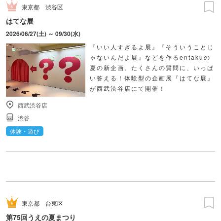
東京都
渋谷区
はてな展
2026/06/27(土) ～ 09/30(水)
『いい人すぎるよ展』『そういうことじ
ゃないんだよ展』などを作るentakuの
夏の新企画。たくさんの質問に、いっぱ
い答える！体験型の企画展『はてな展』
が西武渋谷店にて開催！
西武渋谷店
渋谷
体験・遊び
東京都
台東区
第75回うえの夏まつり