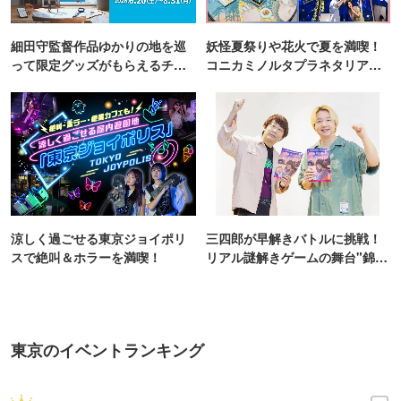
細田守監督作品ゆかりの地を巡
妖怪夏祭りや花火で夏を満喫！
って限定グッズがもらえるチャ
コニカミノルタプラネタリア
ンス！
TOKYO
涼しく過ごせる東京ジョイポリ
三四郎が早解きバトルに挑戦！
スで絶叫＆ホラーを満喫！
リアル謎解きゲームの舞台"錦糸
町PARCO・楽天地"を巡る！
東京のイベントランキング