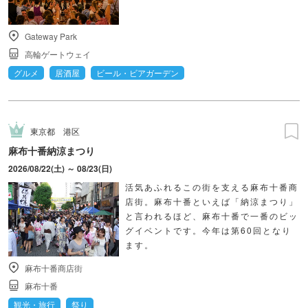
Gateway Park
高輪ゲートウェイ
グルメ
居酒屋
ビール・ビアガーデン
東京都
港区
麻布十番納涼まつり
2026/08/22(土) ～ 08/23(日)
活気あふれるこの街を支える麻布十番商
店街。麻布十番といえば「納涼まつり」
と言われるほど、麻布十番で一番のビッ
グイベントです。今年は第60回となり
ます。
麻布十番商店街
麻布十番
観光・旅行
祭り