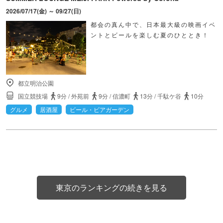
2026/07/17(金) ～ 09/27(日)
都会の真ん中で、日本最大級の映画イベ
ントとビールを楽しむ夏のひととき！
都立明治公園
国立競技場
9分
/
外苑前
9分
/
信濃町
13分
/
千駄ケ谷
10分
グルメ
居酒屋
ビール・ビアガーデン
東京のランキングの続きを見る