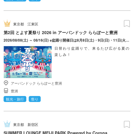
東京都
江東区
第2回 とよす夏祭り 2026 in アーバンドック ららぽーと豊洲
2026/08/08(土) ～ 08/16(日) ※盆踊り開催日は8月8日(土)・9日(日)・11日(火・祝)・15日(土)・16日(日)のみ。 ※縁日およびキッチンカーについては期間中の全日程営業予定。 ※開催コンテンツは日によって異なります。
日替わり盆踊りで、来るたび広がる夏の
楽しみ！
アーバンドック ららぽーと豊洲
豊洲
観光・旅行
祭り
東京都
新宿区
SUMMER LOUNGE MEIJI PARK Powered by Corona