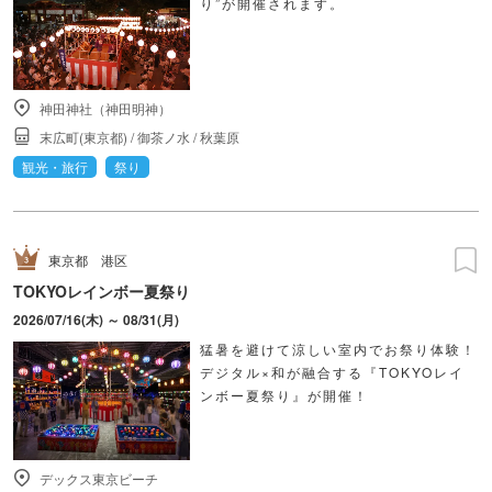
り”が開催されます。
神田神社（神田明神）
末広町(東京都)
/
御茶ノ水
/
秋葉原
観光・旅行
祭り
東京都
港区
TOKYOレインボー夏祭り
2026/07/16(木) ～ 08/31(月)
猛暑を避けて涼しい室内でお祭り体験！
デジタル×和が融合する『TOKYOレイ
ンボー夏祭り』が開催！
デックス東京ビーチ