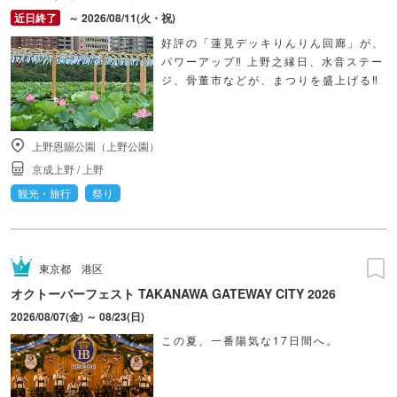
～ 2026/08/11(火・祝)
好評の「蓮見デッキりんりん回廊」が、
パワーアップ‼ 上野之縁日、水音ステー
ジ、骨董市などが、まつりを盛上げる‼
上野恩賜公園（上野公園）
京成上野
/
上野
観光・旅行
祭り
東京都
港区
オクトーバーフェスト TAKANAWA GATEWAY CITY 2026
2026/08/07(金) ～ 08/23(日)
この夏、一番陽気な17日間へ。