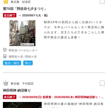
東京都
杉並区
第70回「阿佐谷七夕まつり」
～ 2026/08/11(火・祝)
昭和29年の初回から続く伝統のハリボ
テが、今年もパールセンター商店街に飾
られます。店主たちが工夫をこらした期
間中限定の露店も多数！
阿佐谷パールセンター
南阿佐ケ谷
/
阿佐ケ谷
観光・旅行
祭り
東京都
千代田区
神田明神 納涼祭り
～ 2026/08/09(日) 前夜祭：2026/08/06(木) 神田明神納涼祭り：2026/08/07(金) ～ 2026/08/09(日)
神田明神の夏の風物詩“神田明神 納涼祭