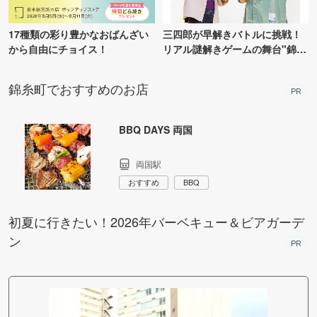
17種類の彩り豊かなおばんざい
三四郎が早解きバトルに挑戦！
から自由にチョイス！
リアル謎解きゲームの舞台"錦糸
町PARCO・楽天地"を巡る！
錦糸町でおすすめのお店
PR
BBQ DAYS 両国
両国駅
おすすめ
BBQ
初夏に行きたい！2026年バーベキュー＆ビアガーデ
ン
PR