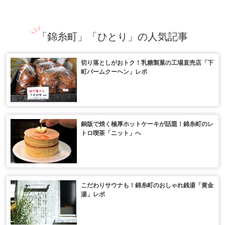
「錦糸町」「ひとり」の人気記事
切り落としがおトク！乳糖製菓の工場直売店「下
町バームクーヘン」レポ
銅版で焼く極厚ホットケーキが話題！錦糸町のレ
トロ喫茶「ニット」へ
こだわりサウナも！錦糸町のおしゃれ銭湯「黄金
湯」レポ