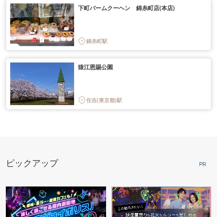
下町バームクーヘン 錦糸町店(本店)
錦糸町駅
猿江恩賜公園
住吉(東京都)駅
ピックアップ
PR