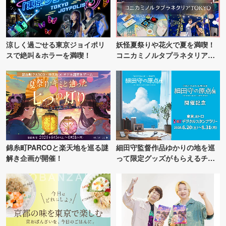
涼しく過ごせる東京ジョイポリ
妖怪夏祭りや花火で夏を満喫！
スで絶叫＆ホラーを満喫！
コニカミノルタプラネタリア
TOKYO
錦糸町PARCOと楽天地を巡る謎
細田守監督作品ゆかりの地を巡
解き企画が開催！
って限定グッズがもらえるチャ
ンス！