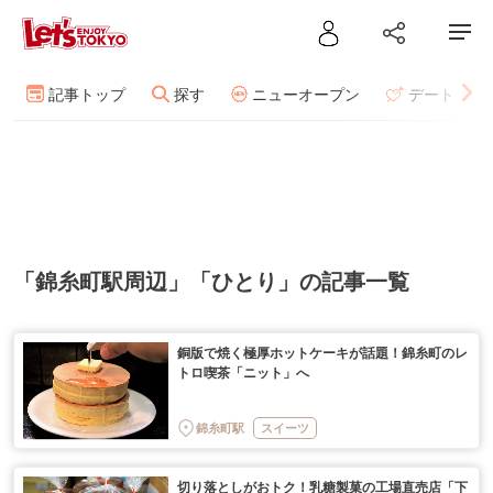
記事トップ
探す
ニューオープン
デート
「錦糸町駅周辺」「ひとり」の記事一覧
銅版で焼く極厚ホットケーキが話題！錦糸町のレ
トロ喫茶「ニット」へ
錦糸町駅
スイーツ
切り落としがおトク！乳糖製菓の工場直売店「下