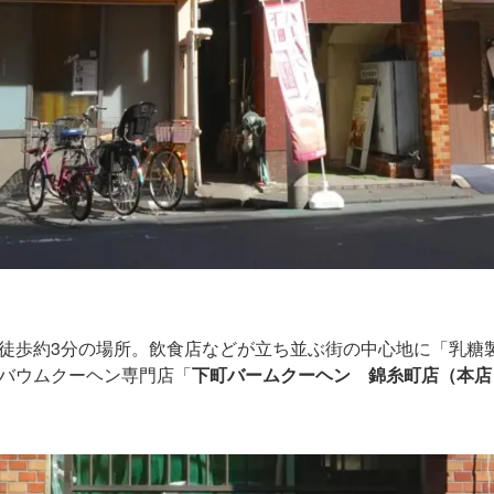
徒歩約3分の場所。飲食店などが立ち並ぶ街の中心地に「乳糖
バウムクーヘン専門店「
下町バームクーヘン 錦糸町店（本店