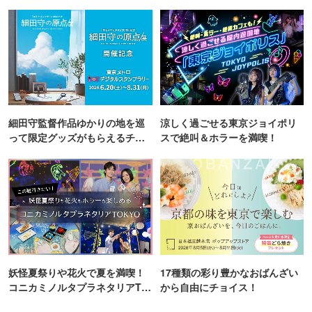
町PARCO・楽天地"を巡る！
細田守監督作品ゆかりの地を巡
涼しく過ごせる東京ジョイポリ
って限定グッズがもらえるチャ
スで絶叫＆ホラーを満喫！
ンス！
妖怪夏祭りや花火で夏を満喫！
17種類の彩り豊かなおばんざい
コニカミノルタプラネタリアTO
から自由にチョイス！
KYO