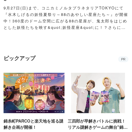
9月27日(日)まで、コニカミノルタプラネタリアTOKYOにて
『水木しげるの妖怪夏祭り～88のあやしい星座たち～』が開催
中！360度のドーム空間に広がる88の星座が、鬼太郎をはじめ
とした妖怪たちを映す&quot;妖怪星座&quot;に！？さらに例
年人気の夏祭り屋台も妖怪仕様で登場！怪しくもどこか愛らし
い妖怪たちが潜む不思議な空間に、ぜひ訪れてみて！
ピックアップ
PR
錦糸町PARCOと楽天地を巡る謎
三四郎が早解きバトルに挑戦！
解き企画が開催！
リアル謎解きゲームの舞台"錦糸