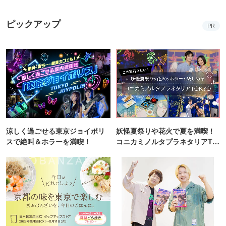
ピックアップ
PR
涼しく過ごせる東京ジョイポリ
妖怪夏祭りや花火で夏を満喫！
スで絶叫＆ホラーを満喫！
コニカミノルタプラネタリアTO
KYO