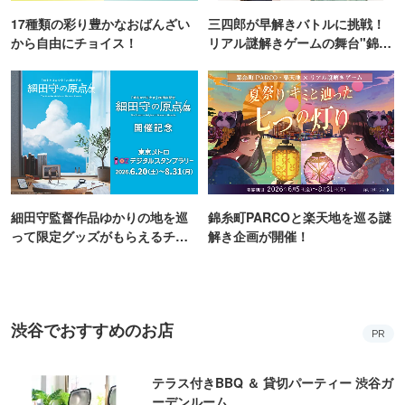
17種類の彩り豊かなおばんざい
三四郎が早解きバトルに挑戦！
から自由にチョイス！
リアル謎解きゲームの舞台"錦糸
町PARCO・楽天地"を巡る！
細田守監督作品ゆかりの地を巡
錦糸町PARCOと楽天地を巡る謎
って限定グッズがもらえるチャ
解き企画が開催！
ンス！
渋谷でおすすめのお店
PR
テラス付きBBQ ＆ 貸切パーティー 渋谷ガ
ーデンルーム