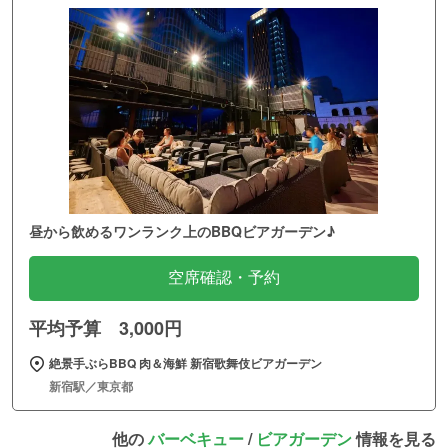
昼から飲めるワンランク上のBBQビアガーデン♪
空席確認・予約
平均予算 3,000円
絶景手ぶらBBQ 肉＆海鮮 新宿歌舞伎ビアガーデン
新宿駅／東京都
他の
バーベキュー
/
ビアガーデン
情報を見る