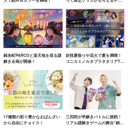
ンス！
錦糸町PARCOと楽天地を巡る謎
妖怪夏祭りや花火で夏を満喫！
解き企画が開催！
コニカミノルタプラネタリアTO
KYO
17種類の彩り豊かなおばんざい
三四郎が早解きバトルに挑戦！
から自由にチョイス！
リアル謎解きゲームの舞台"錦糸