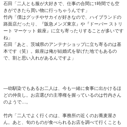
石田「二人とも服が大好きで、仕事の合間に1時間でも空
きができたら買い物に行っちゃうんです」
竹内「僕はグッチやサカイが好きなので、ハイブランドの
路面店だったり、『阪急メンズ東京』や『ドーバー ストリ
ート マーケット 銀座』に立ち寄ったりすることが多いです
ね」
石田「あと、茨城県のアンテナショップに立ち寄るのは基
本です（笑）。銀座は俺が結婚式を挙げた地でもあるの
で、割と思い入れがあるんですよ」
―幼馴染でもあるお二人は、今も一緒に食事に出かけるほ
どの仲良し。お店選びの主導権を握っているのは竹内さん
のようで…。
竹内「二人でよく行くのは、事務所の近くのお蕎麦屋さ
ん。あと、旬のものが食べられるお店を調べて行くことも