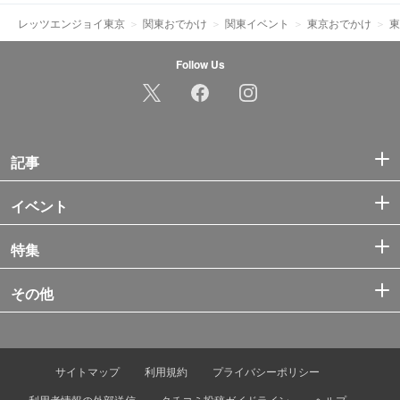
レッツエンジョイ東京
関東おでかけ
関東イベント
東京おでかけ
東
Follow Us
記事
イベント
特集
その他
サイトマップ
利用規約
プライバシーポリシー
利用者情報の外部送信
クチコミ投稿ガイドライン
ヘルプ