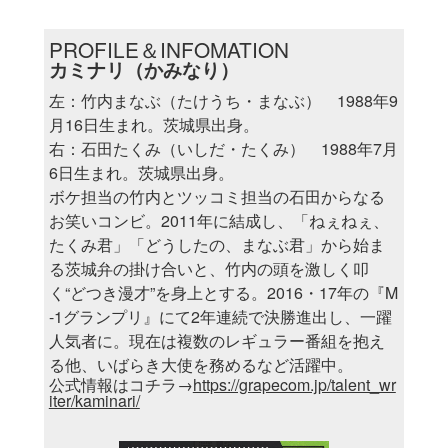
PROFILE＆INFOMATION
カミナリ（かみなり）
左：竹内まなぶ（たけうち・まなぶ） 1988年9
月16日生まれ。茨城県出身。
右：石田たくみ（いしだ・たくみ） 1988年7月
6日生まれ。茨城県出身。
ボケ担当の竹内とツッコミ担当の石田からなる
お笑いコンビ。2011年に結成し、「ねぇねぇ、
たくみ君」「どうしたの、まなぶ君」から始ま
る茨城弁の掛け合いと、竹内の頭を激しく叩
く“どつき漫才”を身上とする。2016・17年の『M
-1グランプリ』にて2年連続で決勝進出し、一躍
人気者に。現在は複数のレギュラー番組を抱え
る他、いばらき大使を務めるなど活躍中。
公式情報はコチラ→
https://grapecom.jp/talent_wr
iter/kaminari/