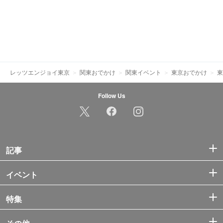
レッツエンジョイ東京
関東おでかけ
関東イベント
東京おでかけ
東
Follow Us
記事
イベント
特集