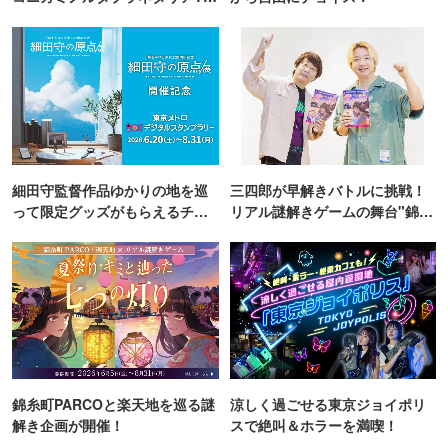
KYO
細田守監督作品ゆかりの地を巡
三四郎が早解きバトルに挑戦！
って限定グッズがもらえるチャ
リアル謎解きゲームの舞台"錦糸
ンス！
町PARCO・楽天地"を巡る！
錦糸町PARCOと楽天地を巡る謎
涼しく過ごせる東京ジョイポリ
解き企画が開催！
スで絶叫＆ホラーを満喫！