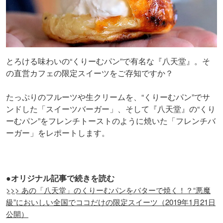
とろける味わいの“くりーむパン”で有名な『八天堂』。そ
の直営カフェの限定スイーツをご存知ですか？
たっぷりのフルーツや生クリームを、“くりーむパン”でサ
ンドした「スイーツバーガー」、そして『八天堂』の“くり
ーむパン”をフレンチトーストのように焼いた「フレンチバ
ーガー」をレポートします。
●オリジナル記事で続きを読む
>>> あの「八天堂」のくりーむパンをバターで焼く！？“悪魔
級”においしい全国でココだけの限定スイーツ（2019年1月21日
公開）