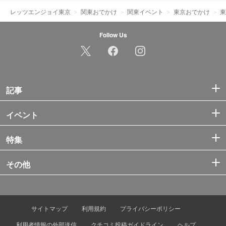
レッツエンジョイ東京
関東おでかけ
関東イベント
東京おでかけ
東
Follow Us
記事
イベント
特集
その他
サイトマップ
利用規約
プライバシーポリシー
利用者情報の外部送信
クチコミ投稿ガイドライン
ヘルプ