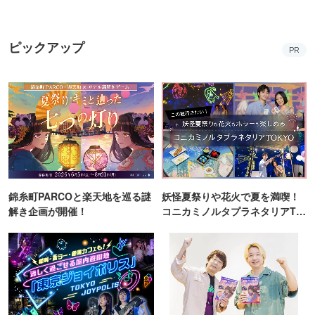
ピックアップ
PR
錦糸町PARCOと楽天地を巡る謎
妖怪夏祭りや花火で夏を満喫！
解き企画が開催！
コニカミノルタプラネタリアTO
KYO