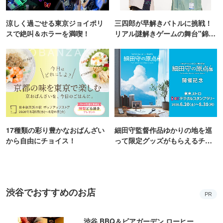
涼しく過ごせる東京ジョイポリ
三四郎が早解きバトルに挑戦！
スで絶叫＆ホラーを満喫！
リアル謎解きゲームの舞台"錦糸
町PARCO・楽天地"を巡る！
17種類の彩り豊かなおばんざい
細田守監督作品ゆかりの地を巡
から自由にチョイス！
って限定グッズがもらえるチャ
ンス！
渋谷でおすすめのお店
PR
渋谷 BBQ＆ビアガーデン ローヒー