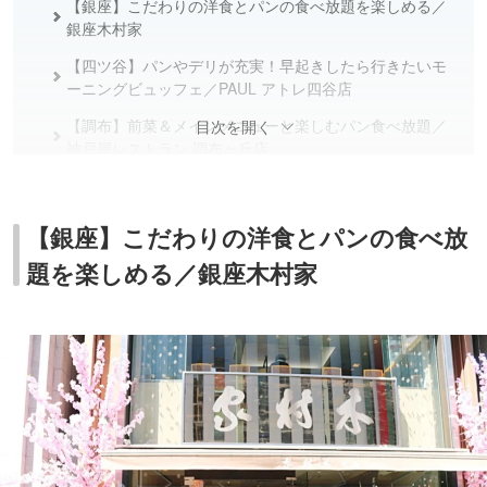
【銀座】こだわりの洋食とパンの食べ放題を楽しめる／
銀座木村家
【四ツ谷】パンやデリが充実！早起きしたら行きたいモ
ーニングビュッフェ／PAUL アトレ四谷店
【調布】前菜＆メインメニューと楽しむパン食べ放題／
目次を開く
神戸屋レストラン 調布ヶ丘店
【小岩】多種多様なパンがそろう人気モーニングビュッ
フェ／ラ タヴォラ ディ オーヴェルニュ
【銀座】こだわりの洋食とパンの食べ放
【渋谷】自家製パンを心ゆくまで堪能！アットホームな
題を楽しめる／銀座木村家
フレンチビストロ／Chouchou
【恵比寿】コスパ◎と評判！平日限定のパン食べ放題付
ランチ／俺のイタリアン Beer Terrace