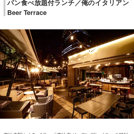
恵比寿駅から5～6分、「恵比寿ガーデンプレイス」の時計
広場にある「
俺のイタリアン BeerTerrace
（ビアテラ
ス）」も、パン好きさんにオススメしたいレストランで
す。
ほかの「俺の」シリーズと同様リーズナブルな価格帯で、