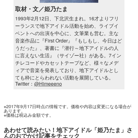
取材・文／姫乃たま
1993年2月12日、下北沢生まれ。16才よりフリ
ーランスで地下アイドル活動を始め、ライブイ
ベントへの出演を中心に、文筆業も営む。主な
音楽作品に『First Order』『もしもし、今日はど
うだった』、著書に『潜行～地下アイドルの人
に言えない生活』（サイゾー社）がある。7イン
チレコードやカセットテープなど、様々なメデ
ィアで音楽を発表しており、地下アイドルとし
ても枠にとらわれない活動を展開している。
Twitter：
@Himeeeno
※2017年9月17日時点の情報です。価格や内容は変更になる場合が
あります。
※価格は税込み金額です。
あわせて読みたい！地下アイドル「姫乃たま」さ
んのおでかけ記事をチェック