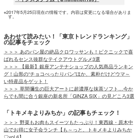
※2017年5月25日現在の情報です。内容は変更になる場合がありま
す。
あわせて読みたい！「東京トレンドランキング」
の記事をチェック
＞＞＞ あのパン屋の絶品クロワッサンも！ピクニックで喜
ばれるセンス抜群なテイクアウトグルメ3選
＞＞＞ 【最新】銀座アンテナショップの人気商品ランキン
グ！山形の“チョコべったりパン”ほか、素朴だけどウマ～
い特産品をゲット！
＞＞＞ 草間彌生の巨大アートに超濃厚な抹茶ソフト…今か
らでも間に合う銀座の新名所「GINZA SIX」の見どころ3選
「トキメキよりみちか」の記事もチェック！
＞＞＞ 野菜もお肉もスイーツもたっぷり！東西線・原木中
山でお得に女子会ランチ【も～っと、トキメキよりみちか
♡vol.6】