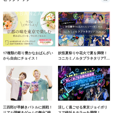
PR
17種類の彩り豊かなおばんざい
妖怪夏祭りや花火で夏を満喫！
から自由にチョイス！
コニカミノルタプラネタリアTO
KYO
三四郎が早解きバトルに挑戦！
涼しく過ごせる東京ジョイポリ
リアル謎解きゲームの舞台"錦糸
スで絶叫＆ホラーを満喫！