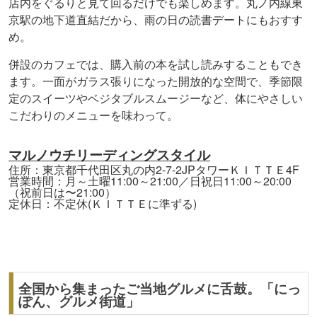
店内をぐるりと見て回るだけでも楽しめます。丸ノ内線東
京駅の地下道直結だから、雨の日の読書デートにもおすす
め。
併設のカフェでは、購入前の本を試し読みすることもでき
ます。一面がガラス張りになった開放的な空間で、季節限
定のスイーツやベジタブルスムージーなど、体にやさしい
こだわりのメニューを味わって。
マルノウチリーディングスタイル
住所：東京都千代田区丸の内2-7-2JPタワーＫＩＴＴＥ4F
営業時間：月～土曜11:00～21:00／日祝日11:00～20:00
（祝前日は〜21:00）
定休日：不定休(ＫＩＴＴＥに準ずる)
全国から集まったご当地グルメに舌鼓。「にっ
ぽん、グルメ街道」