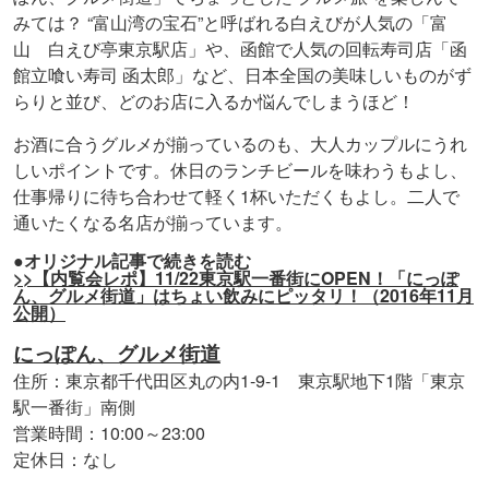
みては？ “富山湾の宝石”と呼ばれる白えびが人気の「富
山 白えび亭東京駅店」や、函館で人気の回転寿司店「函
館立喰い寿司 函太郎」など、日本全国の美味しいものがず
らりと並び、どのお店に入るか悩んでしまうほど！
お酒に合うグルメが揃っているのも、大人カップルにうれ
しいポイントです。休日のランチビールを味わうもよし、
仕事帰りに待ち合わせて軽く1杯いただくもよし。二人で
通いたくなる名店が揃っています。
●オリジナル記事で続きを読む
>>【内覧会レポ】11/22東京駅一番街にOPEN！「にっぽ
ん、グルメ街道」はちょい飲みにピッタリ！（2016年11月
公開）
にっぽん、グルメ街道
住所：東京都千代田区丸の内1-9-1 東京駅地下1階「東京
駅一番街」南側
営業時間：10:00～23:00
定休日：なし