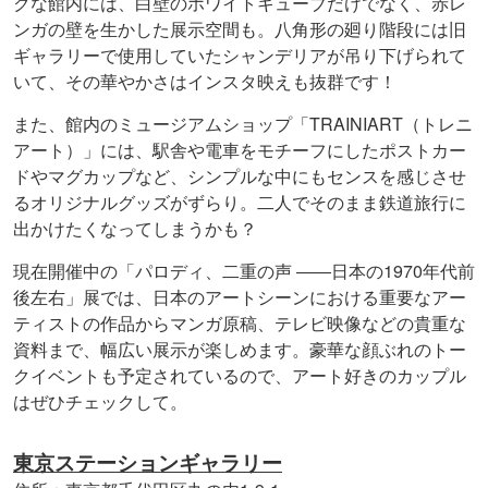
クな館内には、白壁のホワイトキューブだけでなく、赤レ
ンガの壁を生かした展示空間も。八角形の廻り階段には旧
ギャラリーで使用していたシャンデリアが吊り下げられて
いて、その華やかさはインスタ映えも抜群です！
また、館内のミュージアムショップ「TRAINIART（トレニ
アート）」には、駅舎や電車をモチーフにしたポストカー
ドやマグカップなど、シンプルな中にもセンスを感じさせ
るオリジナルグッズがずらり。二人でそのまま鉄道旅行に
出かけたくなってしまうかも？
現在開催中の「パロディ、二重の声 ――日本の1970年代前
後左右」展では、日本のアートシーンにおける重要なアー
ティストの作品からマンガ原稿、テレビ映像などの貴重な
資料まで、幅広い展示が楽しめます。豪華な顔ぶれのトー
クイベントも予定されているので、アート好きのカップル
はぜひチェックして。
東京ステーションギャラリー