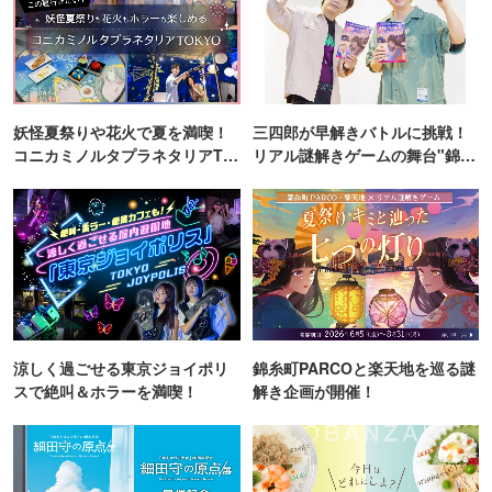
妖怪夏祭りや花火で夏を満喫！
三四郎が早解きバトルに挑戦！
コニカミノルタプラネタリアTO
リアル謎解きゲームの舞台"錦糸
KYO
町PARCO・楽天地"を巡る！
涼しく過ごせる東京ジョイポリ
錦糸町PARCOと楽天地を巡る謎
スで絶叫＆ホラーを満喫！
解き企画が開催！