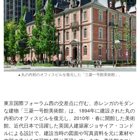
▲丸の内初のオフィスビルを復元した「三菱一号館美術館」。
東京国際フォーラム西の交差点に佇む、赤レンガのモダン
な建物「三菱一号館美術館」は、1894年に建設された丸の
内初のオフィスビルを復元し、2010年・春に開館した美術
館。近代日本で活躍した英国人建築家ジョサイア・コンド
ルによる設計で、建設当時の図面や写真資料を元に素材や