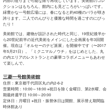
内部の造りまで可能な限り再現しています。美術館のコレ
クションはもちろん、館内にも見どころがいっぱいです。
緑豊かな一号館広場には、春になると約40種のバラが咲き
誇ります。二人でのんびりと優雅な時間を過ごすのにぴっ
たり！
美術館では、建物が設計された時代と同じ、19世紀後半か
ら20世紀前半の近代美術をメインにした企画展を年3回開
催。現在は「オルセーのナビ派展」を開催中です（〜2017
年5月21日）。「ミクニマルノウチ」をはじめとした、丸
の内エリアのレストランとの豪華コラボメニューもあわせ
て楽しんで。
三菱一号館美術館
住所：東京都千代田区丸の内2-6-2
営業時間：10:00～18:00 ※祝日を除く金曜日、第2水曜、会
期最終週平日 10:00～20:00
定休日：月曜日 ※祝日・振替休日は開館、展示替え期間臨
時休館あり