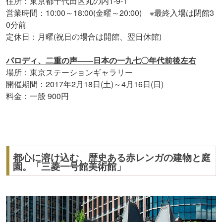
住所：東京都千代田区丸の内1-9-1
営業時間：10:00～18:00(金曜～20:00) ※最終入場は閉館3
0分前
定休日：月曜(祝日の場合は開館、翌日休館)
パロディ、二重の声――日本の一九七〇年代前後左右
場所：東京ステーションギャラリー
開催期間：2017年2月18日(土)～4月16日(日)
料金：一般 900円
都心に溶け込む、歴史ある赤レンガの建物と庭
園。「三菱一号館美術館」