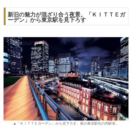
新旧の魅力が混ざり合う夜景。「ＫＩＴＴＥガ
ーデン」から東京駅を見下ろす
▲「ＫＩＴＴＥガーデン」から見下ろす、夜の東京駅丸の内駅舎。