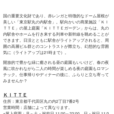
国の重要文化財であり、赤レンガと特徴的なドーム屋根が
美しい「東京駅丸の内駅舎」。駅向かいの商業施設「ＫＩ
ＴＴＥ」の屋上庭園「ＫＩＴＴＥガーデン」からは、丸の
内駅舎やホームを行き来する列車や新幹線を眺めることが
できます。日没とともに駅舎がライトアップされると、周
囲の高層ビル群とのコントラストが際立ち、幻想的な雰囲
気に（ライトアップは21時まで）。
開放的で豊かな緑に癒される昼の庭園もいいけど、春の夜
風に吹かれながら二人の時間が楽しめる夜の庭園もロマン
チック。仕事帰りやディナーの後に、ふらりと立ち寄って
みませんか？
ＫＩＴＴＥ
住所：東京都千代田区丸の内2丁目7番2号
営業時間：店舗によって異なります。
※屋上庭園：月～土・祝前日 11:00～23:00、日・祝日 11:0