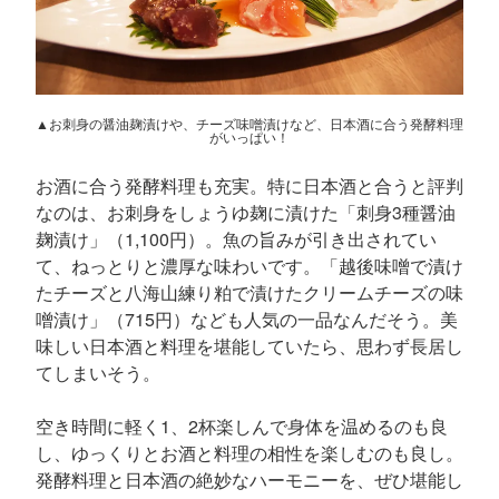
▲お刺身の醤油麹漬けや、チーズ味噌漬けなど、日本酒に合う発酵料理
がいっぱい！
お酒に合う発酵料理も充実。特に日本酒と合うと評判
なのは、お刺身をしょうゆ麹に漬けた「刺身3種醤油
麹漬け」（1,100円）。魚の旨みが引き出されてい
て、ねっとりと濃厚な味わいです。「越後味噌で漬け
たチーズと八海山練り粕で漬けたクリームチーズの味
噌漬け」（715円）なども人気の一品なんだそう。美
味しい日本酒と料理を堪能していたら、思わず長居し
てしまいそう。
空き時間に軽く1、2杯楽しんで身体を温めるのも良
し、ゆっくりとお酒と料理の相性を楽しむのも良し。
発酵料理と日本酒の絶妙なハーモニーを、ぜひ堪能し