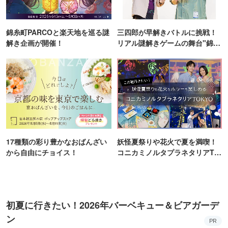
錦糸町PARCOと楽天地を巡る謎
三四郎が早解きバトルに挑戦！
解き企画が開催！
リアル謎解きゲームの舞台"錦糸
町PARCO・楽天地"を巡る！
17種類の彩り豊かなおばんざい
妖怪夏祭りや花火で夏を満喫！
から自由にチョイス！
コニカミノルタプラネタリアTO
KYO
初夏に行きたい！2026年バーベキュー＆ビアガーデ
ン
PR