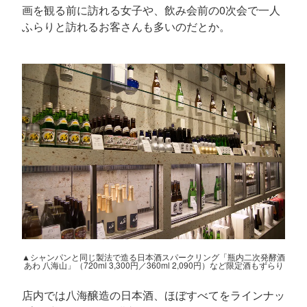
画を観る前に訪れる女子や、飲み会前の0次会で一人
ふらりと訪れるお客さんも多いのだとか。
▲シャンパンと同じ製法で造る日本酒スパークリング「瓶内二次発酵酒
あわ 八海山」（720ml 3,300円／360ml 2,090円）など限定酒もずらり
店内では八海醸造の日本酒、ほぼすべてをラインナッ