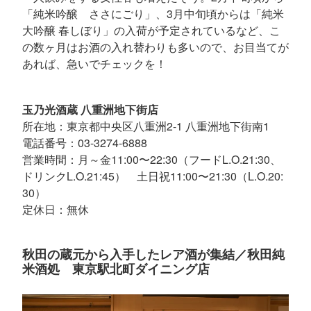
「純米吟醸 ささにごり」、3月中旬頃からは「純米
大吟醸 春しぼり」の入荷が予定されているなど、こ
の数ヶ月はお酒の入れ替わりも多いので、お目当てが
あれば、急いでチェックを！
玉乃光酒蔵 八重洲地下街店
所在地：東京都中央区八重洲2-1 八重洲地下街南1
電話番号：03-3274-6888
営業時間：月～金11:00〜22:30（フードL.O.21:30、
ドリンクL.O.21:45） 土日祝11:00〜21:30（L.O.20:
30）
定休日：無休
秋田の蔵元から入手したレア酒が集結／秋田純
米酒処 東京駅北町ダイニング店