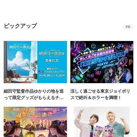
ピックアップ
PR
細田守監督作品ゆかりの地を巡
涼しく過ごせる東京ジョイポリ
って限定グッズがもらえるチャ
スで絶叫＆ホラーを満喫！
ンス！