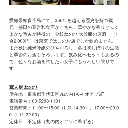
愛知県知多半島にて、350年を越える歴史を持つ蔵
元・盛田の直営和食店がこちら。華やかな香りとふく
よかな旨みが特徴の「金紋ねのひ 大吟醸の原酒」（1
合2,000円）は東京ではこのお店でしか飲めません。
また秋は純米吟醸のひやおろし、冬は初しぼりの生酒
と季節のお酒もそろいます。飲み比べセットもあるの
で、色々なお酒を試したい女子にもうれしい限りで
す！
蔵人厨 ねのひ
所在地：東京都千代田区丸の内1-6-4 オアゾ6F
電話番号：03-5288-1101
営業時間：11:00〜15:00（L.O. 14:30）、17:00〜23:0
0（L.O. 22:00）
定休日：不定休（丸の内オアゾに準ずる）