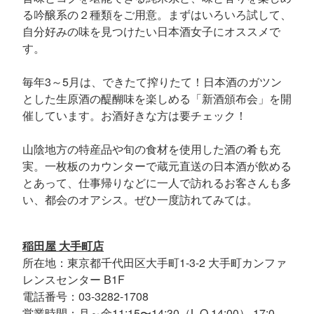
る吟醸系の２種類をご用意。まずはいろいろ試して、
自分好みの味を見つけたい日本酒女子にオススメで
す。
毎年3～5月は、できたて搾りたて！日本酒のガツン
とした生原酒の醍醐味を楽しめる「新酒頒布会」を開
催しています。お酒好きな方は要チェック！
山陰地方の特産品や旬の食材を使用した酒の肴も充
実。一枚板のカウンターで蔵元直送の日本酒が飲める
とあって、仕事帰りなどに一人で訪れるお客さんも多
い、都会のオアシス。ぜひ一度訪れてみては。
稲田屋 大手町店
所在地：東京都千代田区大手町1-3-2 大手町カンファ
レンスセンター B1F
電話番号：03-3282-1708
営業時間：月～金11:15〜14:30（L.O.14:00） 17:0