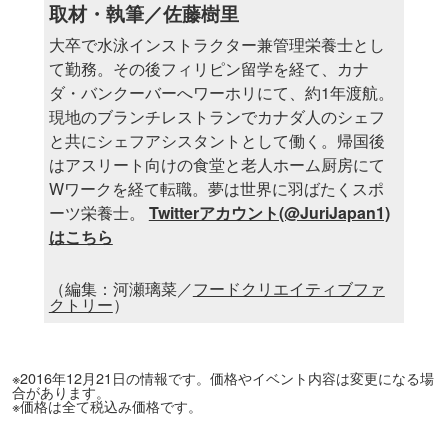
取材・執筆／佐藤樹里
大卒で水泳インストラクター兼管理栄養士とし
て勤務。その後フィリピン留学を経て、カナ
ダ・バンクーバーへワーホリにて、約1年渡航。
現地のブランチレストランでカナダ人のシェフ
と共にシェフアシスタントとして働く。帰国後
はアスリート向けの食堂と老人ホーム厨房にて
Wワークを経て転職。夢は世界に羽ばたくスポ
ーツ栄養士。
Twitterアカウント(@JuriJapan1)
はこちら
（編集：河瀬璃菜／
フードクリエイティブファ
クトリー
）
※2016年12月21日の情報です。価格やイベント内容は変更になる場
合があります。
※価格は全て税込み価格です。