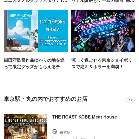
KYO
町PARCO・楽天地"を巡る！
細田守監督作品ゆかりの地を巡
涼しく過ごせる東京ジョイポリ
って限定グッズがもらえるチャ
スで絶叫＆ホラーを満喫！
ンス！
東京駅・丸の内でおすすめのお店
PR
THE ROAST KOBE Meat House
東京駅