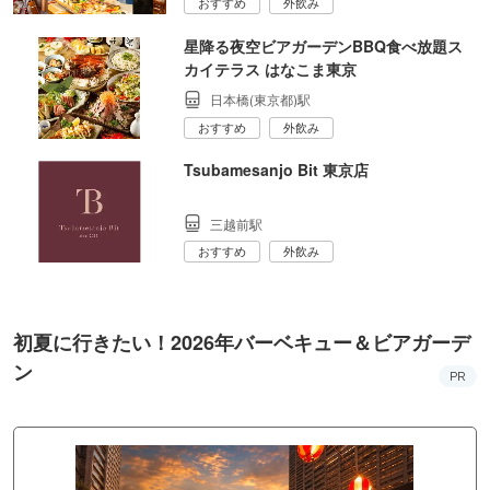
おすすめ
外飲み
星降る夜空ビアガーデンBBQ食べ放題ス
カイテラス はなこま東京
日本橋(東京都)駅
おすすめ
外飲み
Tsubamesanjo Bit 東京店
三越前駅
おすすめ
外飲み
初夏に行きたい！2026年バーベキュー＆ビアガーデ
ン
PR