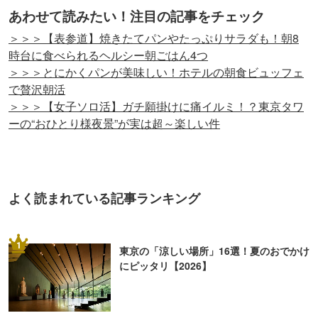
あわせて読みたい！注目の記事をチェック
＞＞＞【表参道】焼きたてパンやたっぷりサラダも！朝8
時台に食べられるヘルシー朝ごはん4つ
＞＞＞とにかくパンが美味しい！ホテルの朝食ビュッフェ
で贅沢朝活
＞＞＞【女子ソロ活】ガチ願掛けに痛イルミ！？東京タワ
ーの“おひとり様夜景”が実は超～楽しい件
よく読まれている記事ランキング
1
東京の「涼しい場所」16選！夏のおでかけ
にピッタリ【2026】