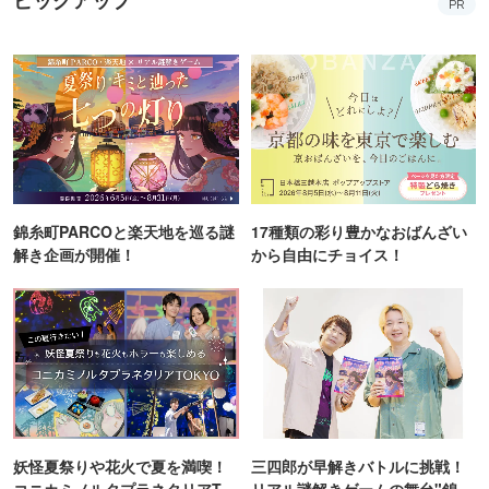
PR
錦糸町PARCOと楽天地を巡る謎
17種類の彩り豊かなおばんざい
解き企画が開催！
から自由にチョイス！
妖怪夏祭りや花火で夏を満喫！
三四郎が早解きバトルに挑戦！
コニカミノルタプラネタリアTO
リアル謎解きゲームの舞台"錦糸