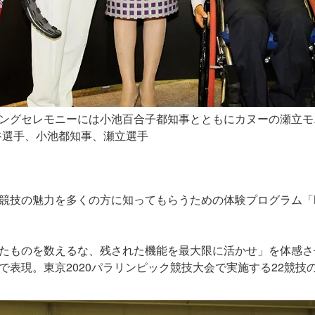
ングセレモニーには小池百合子都知事とともにカヌーの瀬立モ
谷選手、小池都知事、瀬立選手
の魅力を多くの方に知ってもらうための体験プログラム「NO LI
たものを数えるな、残された機能を最大限に活かせ」を体感さ
で表現。東京2020パラリンピック競技大会で実施する22競技