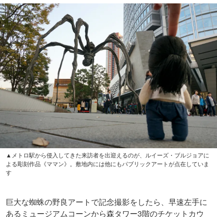
▲メトロ駅から侵入してきた来訪者を出迎えるのが、ルイーズ・ブルジョアに
よる彫刻作品《ママン》。敷地内には他にもパブリックアートが点在していま
す
巨大な蜘蛛の野良アートで記念撮影をしたら、早速左手に
あるミュージアムコーンから森タワー3階のチケットカウ