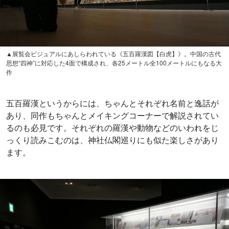
▲展覧会ビジュアルにあしらわれている《五百羅漢図【白虎】》。中国の古代
思想“四神”に対応した4面で構成され、各25メートル全100メートルにもなる大
作
五百羅漢というからには、ちゃんとそれぞれ名前と逸話が
あり、同作もちゃんとメイキングコーナーで解説されてい
るのも必見です。それぞれの羅漢や動物などのいわれをじ
っくり読みこむのは、神社仏閣巡りにも似た楽しさがあり
ます。