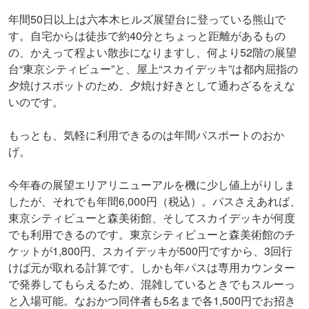
年間50日以上は六本木ヒルズ展望台に登っている熊山で
す。自宅からは徒歩で約40分とちょっと距離があるもの
の、かえって程よい散歩になりますし、何より52階の展望
台“東京シティビュー”と、屋上“スカイデッキ”は都内屈指の
夕焼けスポットのため、夕焼け好きとして通わざるをえな
いのです。
もっとも、気軽に利用できるのは年間パスポートのおか
げ。
今年春の展望エリアリニューアルを機に少し値上がりしま
したが、それでも年間6,000円（税込）。パスさえあれば、
東京シティビューと森美術館、そしてスカイデッキが何度
でも利用できるのです。東京シティビューと森美術館のチ
ケットが1,800円、スカイデッキが500円ですから、3回行
けば元が取れる計算です。しかも年パスは専用カウンター
で発券してもらえるため、混雑しているときでもスルーっ
と入場可能。なおかつ同伴者も5名まで各1,500円でお招き