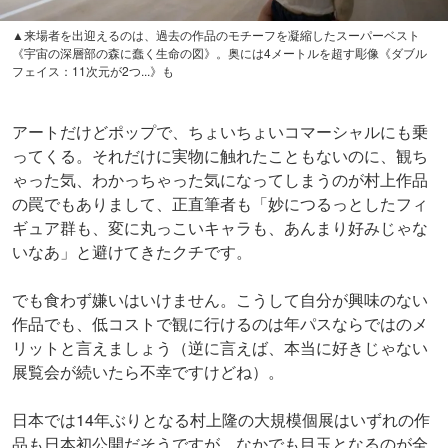
▲来場者を出迎えるのは、過去の作品のモチーフを凝縮したスーパーベスト
《宇宙の深層部の森に蠢く生命の図》。奥には4メートルを超す彫像《ダブル
フェイス：11次元が2つ...》も
アートだけどポップで、ちょいちょいコマーシャルにも乗
ってくる。それだけに実物に触れたこともないのに、観ち
ゃった気、わかっちゃった気になってしまうのが村上作品
の罠でもありまして、正直筆者も「妙につるっとしたフィ
ギュア群も、変に丸っこいキャラも、あんまり好みじゃな
いなあ」と避けてきたクチです。
でも食わず嫌いはいけません。こうして自分が興味のない
作品でも、低コストで観に行けるのは年パスならではのメ
リットと言えましょう（逆に言えば、本当に好きじゃない
展覧会が続いたら不幸ですけどね）。
日本では14年ぶりとなる村上隆の大規模個展はいずれの作
品も日本初公開だそうですが、なかでも目玉となるのが全