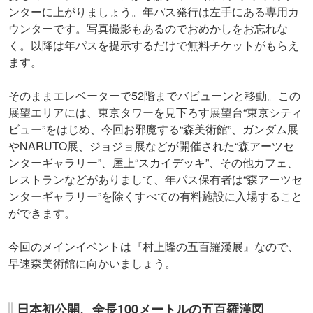
ンターに上がりましょう。年パス発行は左手にある専用カ
ウンターです。写真撮影もあるのでおめかしをお忘れな
く。以降は年パスを提示するだけで無料チケットがもらえ
ます。
そのままエレベーターで52階までバビューンと移動。この
展望エリアには、東京タワーを見下ろす展望台“東京シティ
ビュー”をはじめ、今回お邪魔する“森美術館”、ガンダム展
やNARUTO展、ジョジョ展などが開催された“森アーツセ
ンターギャラリー”、屋上“スカイデッキ”、その他カフェ、
レストランなどがありまして、年パス保有者は“森アーツセ
ンターギャラリー”を除くすべての有料施設に入場すること
ができます。
今回のメインイベントは『村上隆の五百羅漢展』なので、
早速森美術館に向かいましょう。
日本初公開、全長100メートルの五百羅漢図