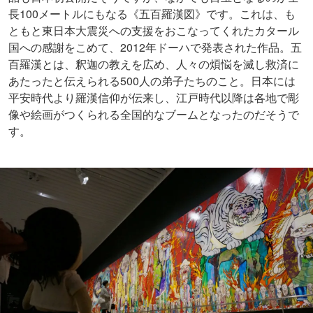
長100メートルにもなる《五百羅漢図》です。これは、も
ともと東日本大震災への支援をおこなってくれたカタール
国への感謝をこめて、2012年ドーハで発表された作品。五
百羅漢とは、釈迦の教えを広め、人々の煩悩を滅し救済に
あたったと伝えられる500人の弟子たちのこと。日本には
平安時代より羅漢信仰が伝来し、江戸時代以降は各地で彫
像や絵画がつくられる全国的なブームとなったのだそうで
す。