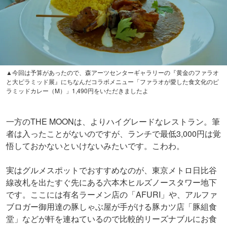
▲今回は予算があったので、森アーツセンターギャラリーの『黄金のファラオ
と大ピラミッド展』にちなんだコラボメニュー「ファラオが愛した食文化のピ
ラミッドカレー（M）」1,490円をいただきましたよ
一方のTHE MOONは、よりハイグレードなレストラン。筆
者は入ったことがないのですが、ランチで最低3,000円は覚
悟しておかないといけないみたいです。こわわ。
実はグルメスポットでおすすめなのが、東京メトロ日比谷
線改札を出たすぐ先にある六本木ヒルズノースタワー地下
です。ここには有名ラーメン店の「AFURI」や、アルファ
ブロガー御用達の豚しゃぶ屋が手がける豚カツ店「豚組食
堂」などが軒を連ねているので比較的リーズナブルにお食