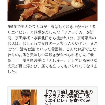
第5夜で主人公ワカコが、香ばしく焼き上がった「炙
りエイヒレ」と熱燗を楽しんだ「サクラチカ」を訪
問。京王線桜上水駅北口から徒歩約1分。京町家風の
お店は、おしゃれで女性の一人客も入りやすい、まさ
に“ソロ活も歓迎”といった雰囲気。こんなお店でこだ
わりのお酒と美味しい串焼きが食べられるなんて最
高！！ 焼き鳥片手に『ぷしゅー』としている幸せな
光景が目に浮かび、居ても立ってもいられなくなりま
した。
【ワカコ酒】第5夜放送の
サクラチカで実際に「炙
りエイヒレ」を食べてみ
た！