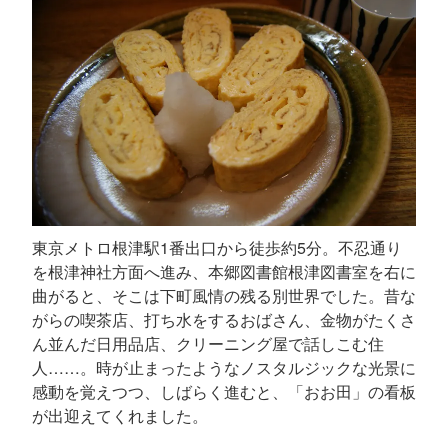
東京メトロ根津駅1番出口から徒歩約5分。不忍通り
を根津神社方面へ進み、本郷図書館根津図書室を右に
曲がると、そこは下町風情の残る別世界でした。昔な
がらの喫茶店、打ち水をするおばさん、金物がたくさ
ん並んだ日用品店、クリーニング屋で話しこむ住
人……。時が止まったようなノスタルジックな光景に
感動を覚えつつ、しばらく進むと、「おお田」の看板
が出迎えてくれました。