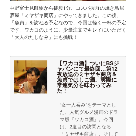
中野富士見町駅から徒歩1分、コスパ抜群の焼き鳥居
酒屋「ミヤザキ商店」にやってきました。この後、
「魚貞」を訪ねる予定なので、今回は軽く一杯の予定
です。ワカコのように、少量注文でキレイにいただく
「大人のたしなみ」にも挑戦！
【ワカコ酒】ついにBSジ
ャパンにて最終回…第12
夜放送のミヤザキ商店＆
魚貞ではしご酒。実際に
常連気分を味わってみ
た！
“女一人呑み”をテーマとし
た、人気グルメ漫画のドラ
マ版『ワカコ酒』。今回
は、2度目の訪問となる
「ミヤザキ商店」、そして