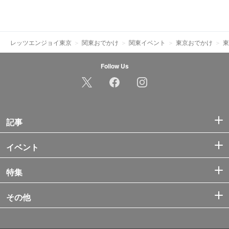
レッツエンジョイ東京
関東おでかけ
関東イベント
東京おでかけ
東
Follow Us
記事
イベント
特集
その他