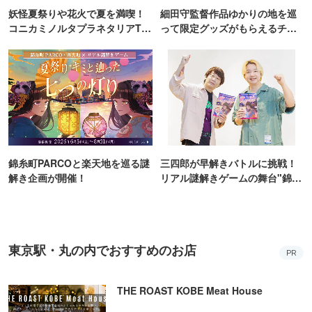
妖怪夏祭りや花火で夏を満喫！
細田守監督作品ゆかりの地を巡
コニカミノルタプラネタリアTO
って限定グッズがもらえるチャ
KYO
ンス！
錦糸町PARCOと楽天地を巡る謎
三四郎が早解きバトルに挑戦！
解き企画が開催！
リアル謎解きゲームの舞台"錦糸
町PARCO・楽天地"を巡る！
東京駅・丸の内でおすすめのお店
PR
THE ROAST KOBE Meat House