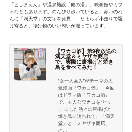
「としまえん」や温泉施設「庭の湯」、映画館やカフ
ェなどもあります。のんびり歩いていると、赤いのれ
んに「満天堂」の文字を発見！ たまらず小走りで駆
け寄ると、揚げ物のいい匂いが漂っています。
【ワカコ酒】第9夜放送の
満天堂＆ミヤザキ商店
で、実際に唐揚げと焼き
鳥を食べてみた！
“女一人呑み”がテーマの人
気漫画『ワカコ酒』。今回
はドラマ版『ワカコ酒』
で、主人公ワカコを“とり
こ”にした熱々の唐揚げと
焼き鳥に誘われて、「満天
堂」と「ミヤザキ商店」
に…