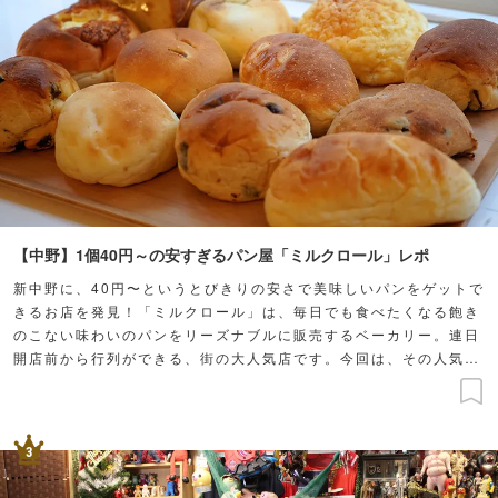
【中野】1個40円～の安すぎるパン屋「ミルクロール」レポ
新中野に、40円〜というとびきりの安さで美味しいパンをゲットで
きるお店を発見！「ミルクロール」は、毎日でも食べたくなる飽き
のこない味わいのパンをリーズナブルに販売するベーカリー。連日
開店前から行列ができる、街の大人気店です。今回は、その人気を
探るべくお店に突撃！安さや美味しさの秘密を余すことなく探って
きました♪
3