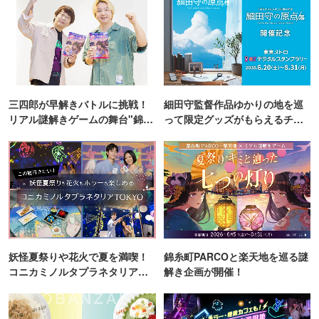
三四郎が早解きバトルに挑戦！
細田守監督作品ゆかりの地を巡
リアル謎解きゲームの舞台"錦糸
って限定グッズがもらえるチャ
町PARCO・楽天地"を巡る！
ンス！
妖怪夏祭りや花火で夏を満喫！
錦糸町PARCOと楽天地を巡る謎
コニカミノルタプラネタリア
解き企画が開催！
TOKYO