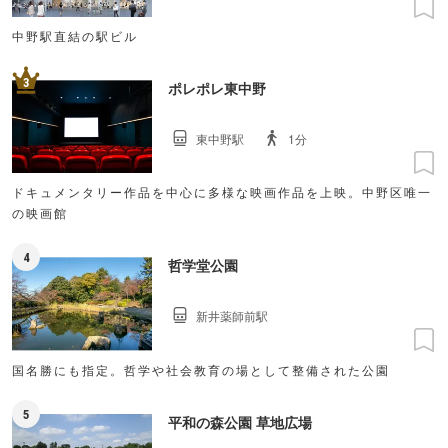
中野駅直結の駅ビル
3
ポレポレ東中野
東中野駅
1分
ドキュメンタリー作品を中心に多様な映画作品を上映。中野区唯一
の映画館
4
哲学堂公園
新井薬師前駅
国名勝にも指定。哲学や社会教育の場として整備された公園
5
平和の森公園 草地広場