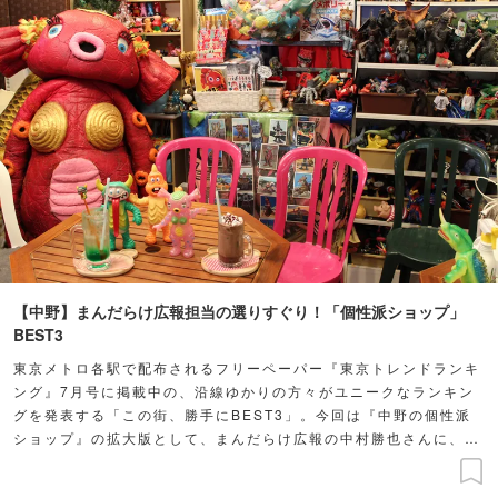
【中野】まんだらけ広報担当の選りすぐり！「個性派ショップ」
BEST3
東京メトロ各駅で配布されるフリーペーパー『東京トレンドランキ
ング』7月号に掲載中の、沿線ゆかりの方々がユニークなランキン
グを発表する「この街、勝手にBEST3」。今回は『中野の個性派
ショップ』の拡大版として、まんだらけ広報の中村勝也さんに、マ
ニア心を揺さぶるユニークなショップを紹介してもらいました♪