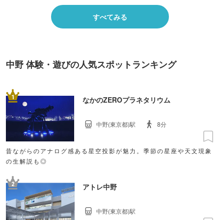
すべてみる
中野 体験・遊びの人気スポットランキング
1
なかのZEROプラネタリウム
中野(東京都)駅
8分
昔ながらのアナログ感ある星空投影が魅力。季節の星座や天文現象
の生解説も◎
2
アトレ中野
中野(東京都)駅