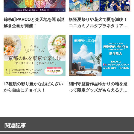
錦糸町PARCOと楽天地を巡る謎
妖怪夏祭りや花火で夏を満喫！
解き企画が開催！
コニカミノルタプラネタリア
TOKYO
17種類の彩り豊かなおばんざい
細田守監督作品ゆかりの地を巡
から自由にチョイス！
って限定グッズがもらえるチャ
ンス！
関連記事