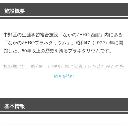
施設概要
中野区の生涯学習複合施設「なかのZERO 西館」内にある
「なかのZEROプラネタリウム」。昭和47（1972）年に開
館した、50年以上の歴史を誇るプラネタリウムです。
投影機には、昭和61（1986）年に設置された昔ながらの光
学式機種を使用。直径15mのドーム状の天井に、6.5等星ま
続きを読む
での恒星約8,500個、太陽系の惑星や月、太陽などを映し出
します。
基本情報
また、解説員による生解説を開館当初から行っている点も
特徴の一つ。神話や天文現象の紹介などを交えながら、季
節の星座を分かりやすく解説してくれます。