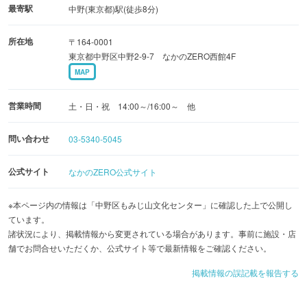
最寄駅
中野(東京都)駅(徒歩8分)
土・日曜･祝休日を中心に行われる一般投映のほか、幼児向
所在地
〒164-0001
けや小中学生向けのプログラムも多数上映。屋上で星空を
東京都中野区中野2-9-7 なかのZERO西館4F
見上げる天体観望会のほか、大人のための天文教室や七
MAP
夕、クリスマスなど多種多様なイベントも開催していま
す。
営業時間
土・日・祝 14:00～/16:00～ 他
問い合わせ
03-5340-5045
公式サイト
なかのZERO公式サイト
※本ページ内の情報は「中野区もみじ山文化センター」に確認した上で公開し
ています。
諸状況により、掲載情報から変更されている場合があります。事前に施設・店
舗でお問合せいただくか、公式サイト等で最新情報をご確認ください。
掲載情報の誤記載を報告する