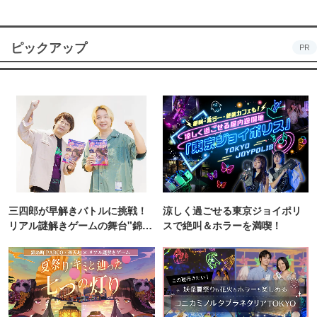
ピックアップ
PR
三四郎が早解きバトルに挑戦！
涼しく過ごせる東京ジョイポリ
リアル謎解きゲームの舞台"錦糸
スで絶叫＆ホラーを満喫！
町PARCO・楽天地"を巡る！