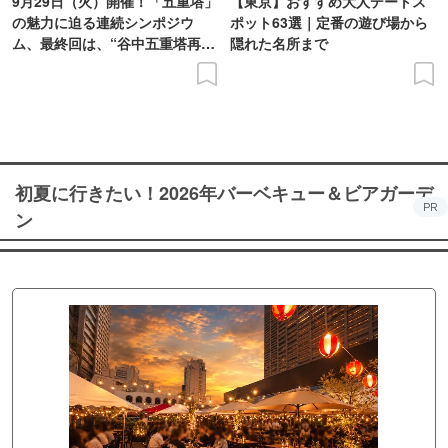
9月29日（火）開催！「五重塔」
【東京】おすすめ大人デートス
の魅力に迫る連続シンポジウ
ポット63選｜定番の遊び場から
ム、最終回は、“谷中五重塔再建
隠れた名所まで
の意義を語り合う”がテーマ
初夏に行きたい！2026年バーベキュー＆ビアガーデ
PR
ン