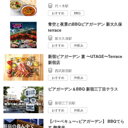
代々木駅
おすすめ
BBQ
青空と夜景のBBQビアガーデン 新大久保
terrace
新大久保駅
おすすめ
外飲み
新宿ビアガーデン 宴 〜UTAGE〜Terrace
新宿店
西武新宿駅
おすすめ
外飲み
ビアガーデン＆BBQ 新宿三丁目テラス
新宿三丁目駅
おすすめ
外飲み
【バーベキュー×ビアガーデン】 BBQてら
す 御来光