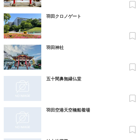
羽田クロノゲート
羽田神社
五十間鼻無縁仏堂
羽田空港天空橋船着場