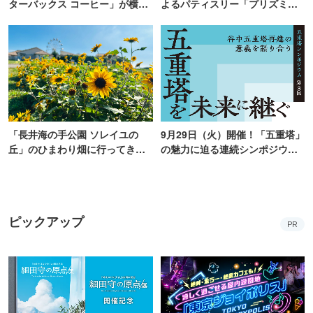
ターバックス コーヒー」が横
よるパティスリー「プリズミッ
浜・海の公園にオープン
ク」青山にオープン
「長井海の手公園 ソレイユの
9月29日（火）開催！「五重塔」
丘」のひまわり畑に行ってき
の魅力に迫る連続シンポジウ
た！ひまわりグルメも堪能
ム、最終回は、“谷中五重塔再建
【2026】
の意義を語り合う”がテーマ
ピックアップ
PR