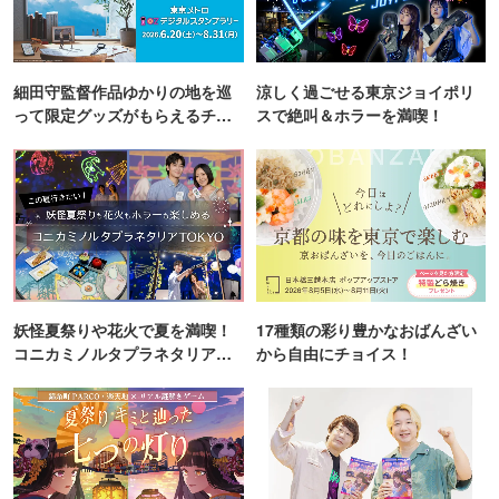
細田守監督作品ゆかりの地を巡
涼しく過ごせる東京ジョイポリ
って限定グッズがもらえるチャ
スで絶叫＆ホラーを満喫！
ンス！
妖怪夏祭りや花火で夏を満喫！
17種類の彩り豊かなおばんざい
コニカミノルタプラネタリア
から自由にチョイス！
TOKYO