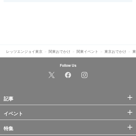
レッツエンジョイ東京
関東おでかけ
関東イベント
東京おでかけ
東
Follow Us
記事
イベント
特集