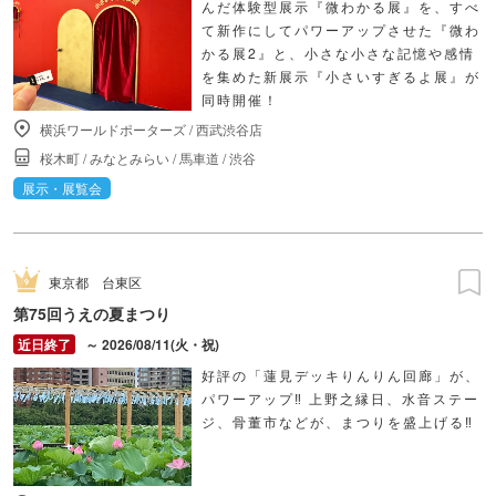
んだ体験型展示『微わかる展』を、すべ
て新作にしてパワーアップさせた『微わ
かる展2』と、小さな小さな記憶や感情
を集めた新展示『小さいすぎるよ展』が
同時開催！
横浜ワールドポーターズ
/
西武渋谷店
桜木町
/
みなとみらい
/
馬車道
/
渋谷
展示・展覧会
東京都
台東区
第75回うえの夏まつり
～ 2026/08/11(火・祝)
好評の「蓮見デッキりんりん回廊」が、
パワーアップ‼ 上野之縁日、水音ステー
ジ、骨董市などが、まつりを盛上げる‼