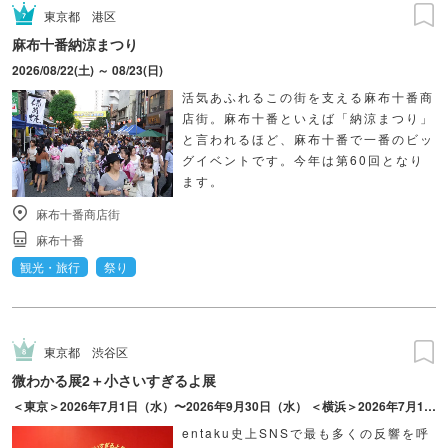
東京都
港区
麻布十番納涼まつり
2026/08/22(土) ～ 08/23(日)
活気あふれるこの街を支える麻布十番商
店街。麻布十番といえば「納涼まつり」
と言われるほど、麻布十番で一番のビッ
グイベントです。今年は第60回となり
ます。
麻布十番商店街
麻布十番
観光・旅行
祭り
東京都
渋谷区
微わかる展2＋小さいすぎるよ展
＜東京＞2026年7月1日（水）〜2026年9月30日（水） ＜横浜＞2026年7月17日（金）〜2026年10月18日（日）
entaku史上SNSで最も多くの反響を呼