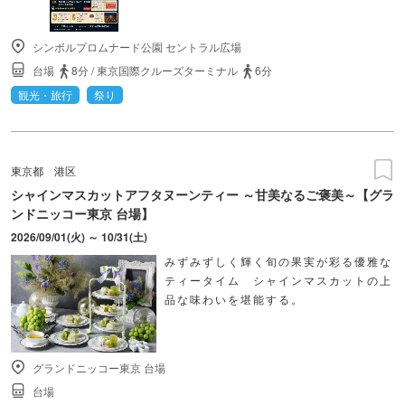
シンボルプロムナード公園 セントラル広場
台場
8分
/
東京国際クルーズターミナル
6分
観光・旅行
祭り
東京都
港区
シャインマスカットアフタヌーンティー ～甘美なるご褒美～【グラ
ンドニッコー東京 台場】
2026/09/01(火) ～ 10/31(土)
みずみずしく輝く旬の果実が彩る優雅な
ティータイム シャインマスカットの上
品な味わいを堪能する。
グランドニッコー東京 台場
台場