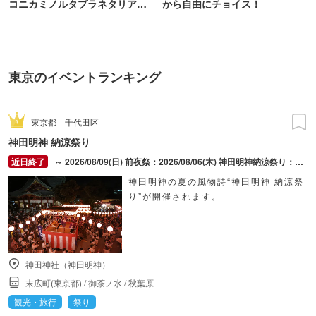
コニカミノルタプラネタリア
から自由にチョイス！
TOKYO
東京のイベントランキング
東京都
千代田区
神田明神 納涼祭り
～ 2026/08/09(日) 前夜祭：2026/08/06(木) 神田明神納涼祭り：2026/08/07(金) ～ 2026/08/09(日)
神田明神の夏の風物詩“神田明神 納涼祭
り”が開催されます。
神田神社（神田明神）
末広町(東京都)
/
御茶ノ水
/
秋葉原
観光・旅行
祭り