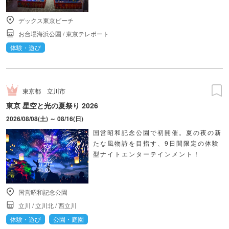
デックス東京ビーチ
お台場海浜公園
/
東京テレポート
体験・遊び
東京都
立川市
東京 星空と光の夏祭り 2026
2026/08/08(土) ～ 08/16(日)
国営昭和記念公園で初開催。夏の夜の新
たな風物詩を目指す、9日間限定の体験
型ナイトエンターテインメント！
国営昭和記念公園
立川
/
立川北
/
西立川
体験・遊び
公園・庭園