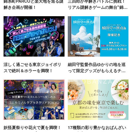
錦糸町PARCOと楽天地を巡る謎
三四郎が早解きバトルに挑戦！
解き企画が開催！
リアル謎解きゲームの舞台"錦糸
町PARCO・楽天地"を巡る！
涼しく過ごせる東京ジョイポリ
細田守監督作品ゆかりの地を巡
スで絶叫＆ホラーを満喫！
って限定グッズがもらえるチャ
ンス！
妖怪夏祭りや花火で夏を満喫！
17種類の彩り豊かなおばんざい