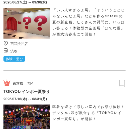
2026/06/27(土) ～ 09/30(水)
『いい人すぎるよ展』『そういうことじ
ゃないんだよ展』などを作るentakuの
夏の新企画。たくさんの質問に、いっぱ
い答える！体験型の企画展『はてな展』
が西武渋谷店にて開催！
西武渋谷店
渋谷
体験・遊び
東京都
港区
TOKYOレインボー夏祭り
2026/07/16(木) ～ 08/31(月)
猛暑を避けて涼しい室内でお祭り体験！
デジタル×和が融合する『TOKYOレイ
ンボー夏祭り』が開催！