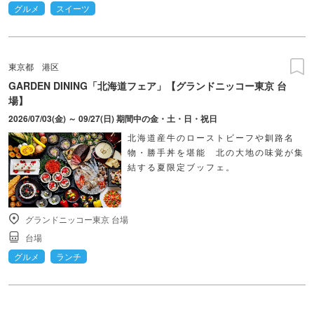
グルメ
スイーツ
東京都
港区
GARDEN DINING「北海道フェア」【グランドニッコー東京 台
場】
2026/07/03(金) ～ 09/27(日) 期間中の金・土・日・祝日
北海道産牛のローストビーフや釧路名
物・勝手丼を堪能 北の大地の味覚が集
結する夏限定ブッフェ。
グランドニッコー東京 台場
台場
グルメ
ランチ