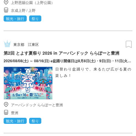
上野恩賜公園（上野公園）
京成上野
/
上野
観光・旅行
祭り
東京都
江東区
第2回 とよす夏祭り 2026 in アーバンドック ららぽーと豊洲
2026/08/08(土) ～ 08/16(日) ※盆踊り開催日は8月8日(土)・9日(日)・11日(火・祝)・15日(土)・16日(日)のみ。 ※縁日およびキッチンカーについては期間中の全日程営業予定。 ※開催コンテンツは日によって異なります。
日替わり盆踊りで、来るたび広がる夏の
楽しみ！
アーバンドック ららぽーと豊洲
豊洲
観光・旅行
祭り