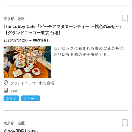
東京都
港区
The Lobby Cafe『ピーチアフタヌーンティー ～桃色の幸せ～』
【グランドニッコー東京 台場】
2026/07/01(水) ～ 08/31(月)
淡いピンクに包まれる夏のご褒美時間。
芳醇に香る旬の桃を堪能する。
グランドニッコー東京 台場
台場
グルメ
スイーツ
東京都
港区
あおみ夏祭り2026