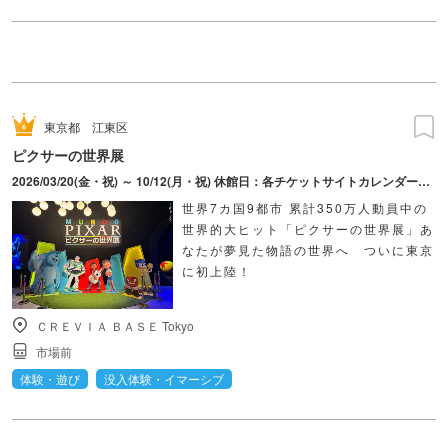
東京都
江東区
ピクサーの世界展
2026/03/20(金・祝) ～ 10/12(月・祝) 休館日：各チケットサイトカレンダーにてご確認ください。
世界7カ国9都市 累計350万人動員中の
世界的大ヒット「ピクサーの世界展」あ
なたが夢見た物語の世界へ ついに東京
に初上陸！
ＣＲＥＶＩＡ ＢＡＳＥ Tokyo
市場前
体験・遊び
没入体験・イマーシブ