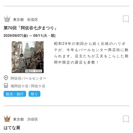
東京都
杉並区
第70回「阿佐谷七夕まつり」
2026/08/07(金) ～ 08/11(火・祝)
昭和29年の初回から続く伝統のハリボ
テが、今年もパールセンター商店街に飾
られます。店主たちが工夫をこらした期
間中限定の露店も多数！
阿佐谷パールセンター
南阿佐ケ谷
/
阿佐ケ谷
観光・旅行
祭り
東京都
渋谷区
はてな展