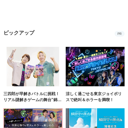
ピックアップ
PR
三四郎が早解きバトルに挑戦！
涼しく過ごせる東京ジョイポリ
リアル謎解きゲームの舞台"錦糸
スで絶叫＆ホラーを満喫！
町PARCO・楽天地"を巡る！