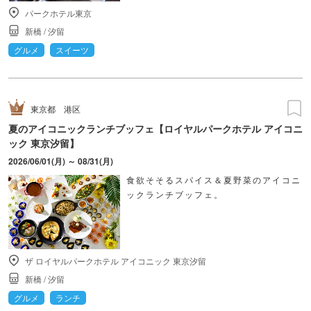
パークホテル東京
新橋
/
汐留
グルメ
スイーツ
東京都
港区
夏のアイコニックランチブッフェ【ロイヤルパークホテル アイコニ
ック 東京汐留】
2026/06/01(月) ～ 08/31(月)
食欲そそるスパイス＆夏野菜のアイコニ
ックランチブッフェ。
ザ ロイヤルパークホテル アイコニック 東京汐留
新橋
/
汐留
グルメ
ランチ