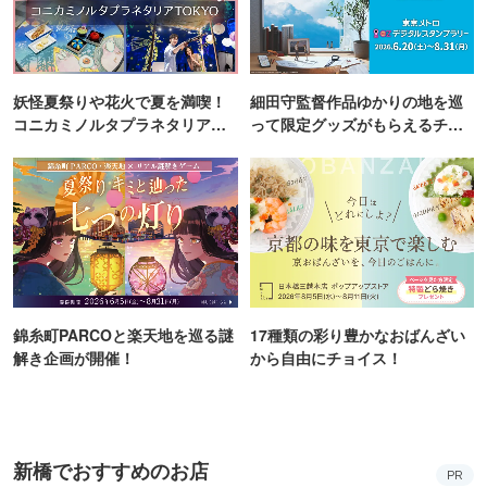
妖怪夏祭りや花火で夏を満喫！
細田守監督作品ゆかりの地を巡
コニカミノルタプラネタリア
って限定グッズがもらえるチャ
TOKYO
ンス！
錦糸町PARCOと楽天地を巡る謎
17種類の彩り豊かなおばんざい
解き企画が開催！
から自由にチョイス！
新橋でおすすめのお店
PR