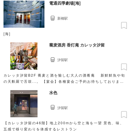
電通四季劇場[海]
新橋駅
[海]
蕎麦酒房 香灯庵 カレッタ汐留
汐留駅
カレッタ汐留B2F 蕎麦と酒を愉しむ大人の酒肴庵 新鮮鮮魚や旬
の天麩羅で舌鼓...。 【宴会】各種宴会ご予約お待ちしております
【個室・半個室】7〜最大8名
水色
汐留駅
【カレッタ汐留の46階】地上200mから空と海を一望 景色、味、
五感で移り変わりを体感するレストラン