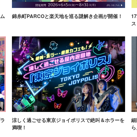
ム
錦糸町PARCOと楽天地を巡る謎解き企画が開催！
1
ス
ラ
涼しく過ごせる東京ジョイポリスで絶叫＆ホラーを
細
満喫！
ら