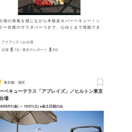
台場の海風を感じながら本格炭火バーベキュー！シ
ラー自慢のサラダバーつきで、心ゆくまで堪能でき
。
アクアシティお台場
台場
1分
/
東京テレポート
6分
東京都
港区
ーベキューテラス「アブレイズ」／ヒルトン東京
台場
26/05/01(金) ～ 10/31(土) ※金土日祝のみ