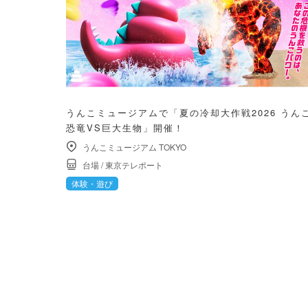
うんこミュージアムで「夏の冷却大作戦2026 うん
恐竜VS巨大生物」開催！
うんこミュージアム TOKYO
台場
/
東京テレポート
体験・遊び