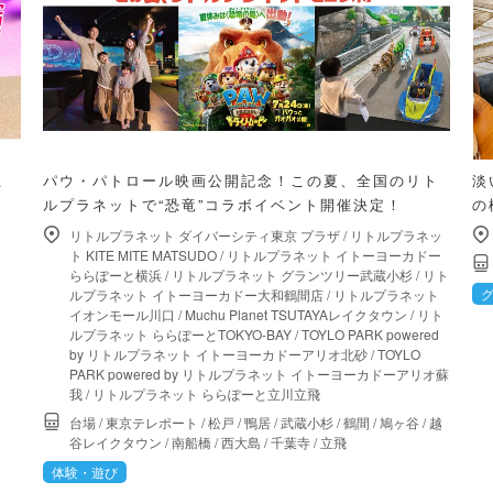
こ
パウ・パトロール映画公開記念！この夏、全国のリト
淡
ルプラネットで“恐竜”コラボイベント開催決定！
の
リトルプラネット ダイバーシティ東京 プラザ
/
リトルプラネッ
ト KITE MITE MATSUDO
/
リトルプラネット イトーヨーカドー
ららぽーと横浜
/
リトルプラネット グランツリー武蔵小杉
/
リト
ルプラネット イトーヨーカドー大和鶴間店
/
リトルプラネット
イオンモール川口
/
Muchu Planet TSUTAYAレイクタウン
/
リト
ルプラネット ららぽーとTOKYO-BAY
/
TOYLO PARK powered
by リトルプラネット イトーヨーカドーアリオ北砂
/
TOYLO
PARK powered by リトルプラネット イトーヨーカドーアリオ蘇
我
/
リトルプラネット ららぽーと立川立飛
台場
/
東京テレポート
/
松戸
/
鴨居
/
武蔵小杉
/
鶴間
/
鳩ヶ谷
/
越
谷レイクタウン
/
南船橋
/
西大島
/
千葉寺
/
立飛
体験・遊び