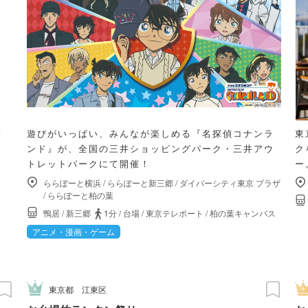
！
遊びがいっぱい、みんなが楽しめる『名探偵コナンラ
東
。
ンド』が、全国の三井ショッピングパーク・三井アウ
ク
トレットパークにて開催！
ー
ららぽーと横浜
/
ららぽーと新三郷
/
ダイバーシティ東京 プラザ
/
ららぽーと柏の葉
鴨居
/
新三郷
1分
/
台場
/
東京テレポート
/
柏の葉キャンパス
アニメ・漫画・ゲーム
東京都
江東区