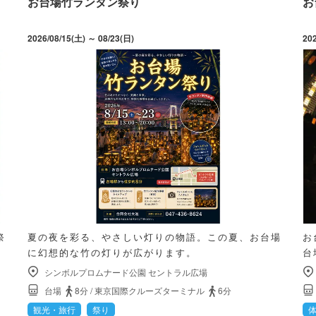
お台場竹ランタン祭り
お
2026/08/15(土) ～ 08/23(日)
20
祭
夏の夜を彩る、やさしい灯りの物語。この夏、お台場
お
に幻想的な竹の灯りが広がります。
台
シンボルプロムナード公園 セントラル広場
台場
8分
/
東京国際クルーズターミナル
6分
観光・旅行
祭り