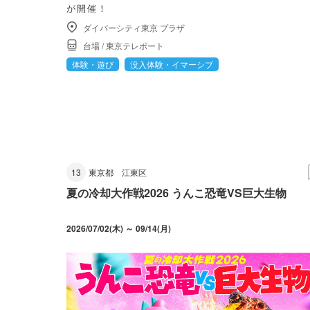
が開催！
ダイバーシティ東京 プラザ
台場
/
東京テレポート
体験・遊び
没入体験・イマーシブ
13
東京都
江東区
夏の冷却大作戦2026 うんこ恐竜VS巨大生物
2026/07/02(木) ～ 09/14(月)