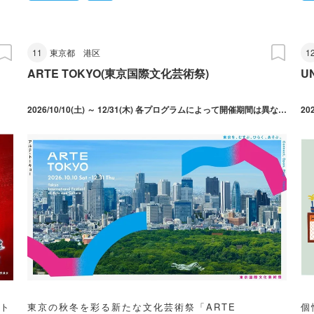
11
東京都
港区
1
ARTE TOKYO(東京国際文化芸術祭)
U
2026/10/10(土) ～ 12/31(木) 各プログラムによって開催期間は異なります。
20
ント
東京の秋冬を彩る新たな文化芸術祭「ARTE
個