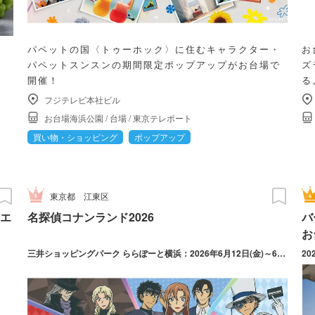
パペットの国〈トゥーホック〉に住むキャラクター・
お
。
パペットスンスンの期間限定ポップアップがお台場で
ズ
開催！
る
フジテレビ本社ビル
お台場海浜公園
/
台場
/
東京テレポート
買い物・ショッピング
ポップアップ
東京都
江東区
エ
名探偵コナンランド2026
バ
お
三井ショッピングパーク ららぽーと横浜：2026年6月12日(金)～6月21日(日) 三井ショッピングパーク ららぽーと柏の葉：2026年7月10日(金)～7月20日(月・祝) 三井ショッピングパーク ららぽーと新三郷：2026年8月21日(金)～8月30日(日) ダイバーシティ東京 プラザ：2026年12月25日(金)～2027年1月11日(月・祝)
20