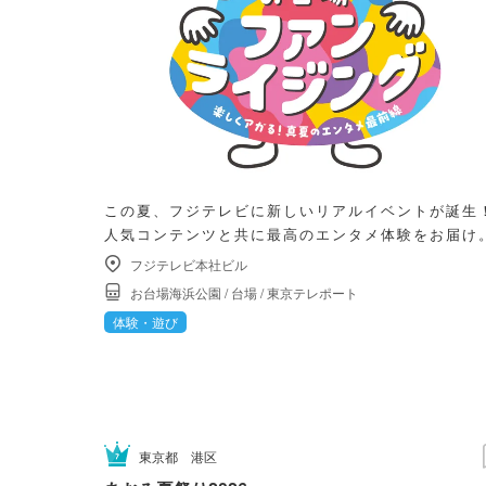
この夏、フジテレビに新しいリアルイベントが誕生
人気コンテンツと共に最高のエンタメ体験をお届け
フジテレビ本社ビル
お台場海浜公園
/
台場
/
東京テレポート
体験・遊び
東京都
港区