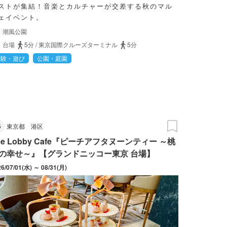
ストが集結！音楽とカルチャーが交差する秋のマル
ェイベント。
潮風公園
台場
5分
/
東京国際クルーズターミナル
5分
体験・遊び
公園・庭園
5
東京都
港区
he Lobby Cafe『ピーチアフタヌーンティー ～桃
の幸せ～』【グランドニッコー東京 台場】
26/07/01(水) ～ 08/31(月)