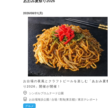
あおみ夏祭り2026
2026/08/31(月)
お台場の夜風とクラフトビールを楽しむ「あおみ夏
り2026」開催が開催！
シンボルプロムナード公園
お台場海浜公園
/
台場
/
青海(東京都)
/
東京テレポート
グルメ