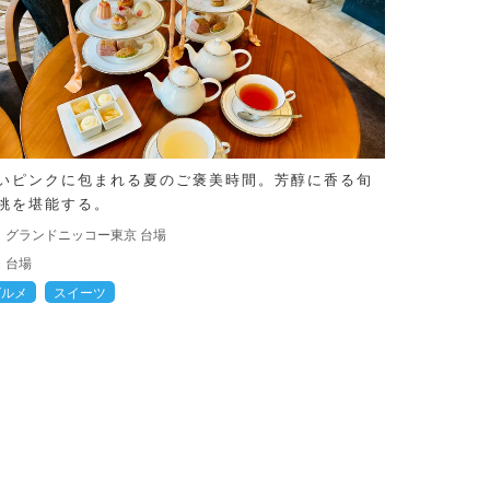
いピンクに包まれる夏のご褒美時間。芳醇に香る旬
桃を堪能する。
グランドニッコー東京 台場
台場
グルメ
スイーツ