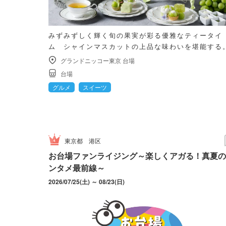
みずみずしく輝く旬の果実が彩る優雅なティータイ
ム シャインマスカットの上品な味わいを堪能する
グランドニッコー東京 台場
台場
グルメ
スイーツ
東京都
港区
お台場ファンライジング～楽しくアガる！真夏の
ンタメ最前線～
2026/07/25(土) ～ 08/23(日)