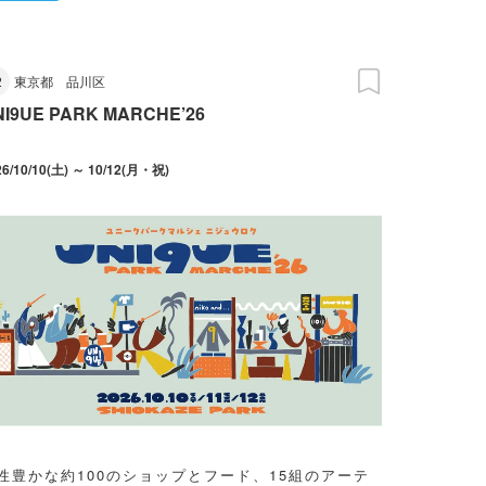
2
東京都
品川区
NI9UE PARK MARCHE’26
26/10/10(土) ～ 10/12(月・祝)
性豊かな約100のショップとフード、15組のアーテ