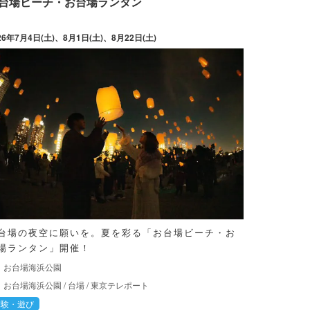
台場ビーチ・お台場ランタン
26年7月4日(土)、8月1日(土)、8月22日(土)
台場の夜空に願いを。夏を彩る「お台場ビーチ・お
場ランタン」開催！
お台場海浜公園
お台場海浜公園
/
台場
/
東京テレポート
体験・遊び