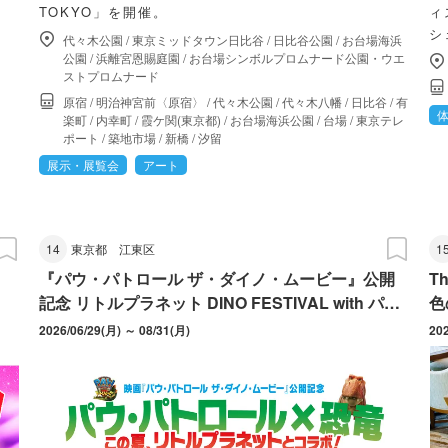
TOKYO」を開催。
ィ
シ
代々木公園
/
東京ミッドタウン日比谷
/
日比谷公園
/
お台場海浜
公園
/
浜離宮恩賜庭園
/
お台場シンボルプロムナード公園・ウエ
ストプロムナード
原宿
/
明治神宮前〈原宿〉
/
代々木公園
/
代々木八幡
/
日比谷
/
有
楽町
/
内幸町
/
霞ケ関(東京都)
/
お台場海浜公園
/
台場
/
東京テレ
ポート
/
築地市場
/
新橋
/
汐留
展示・展覧会
アート
14
東京都
江東区
1
『パウ・パトロール ザ・ダイノ・ムービー』公開
T
記念 リトルプラネット DINO FESTIVAL with パ
色
ウ・パトロール
2026/06/29(月) ～ 08/31(月)
20