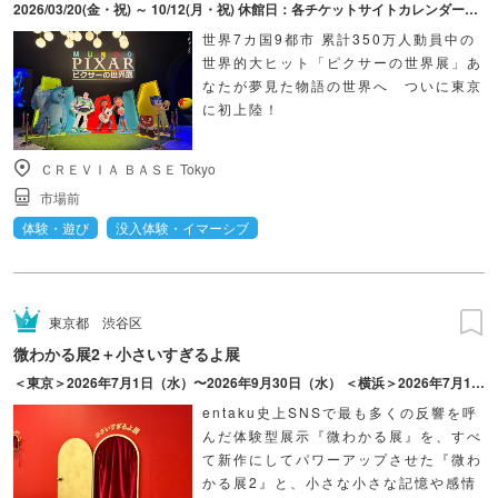
2026/03/20(金・祝) ～ 10/12(月・祝) 休館日：各チケットサイトカレンダーにてご確認ください。
世界7カ国9都市 累計350万人動員中の
世界的大ヒット「ピクサーの世界展」あ
なたが夢見た物語の世界へ ついに東京
に初上陸！
ＣＲＥＶＩＡ ＢＡＳＥ Tokyo
市場前
体験・遊び
没入体験・イマーシブ
東京都
渋谷区
微わかる展2＋小さいすぎるよ展
＜東京＞2026年7月1日（水）〜2026年9月30日（水） ＜横浜＞2026年7月17日（金）〜2026年10月18日（日）
entaku史上SNSで最も多くの反響を呼
んだ体験型展示『微わかる展』を、すべ
て新作にしてパワーアップさせた『微わ
かる展2』と、小さな小さな記憶や感情