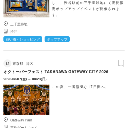
し、、渋谷駅前の三千里跡地にて期間限
定ポップアップイベントが開催されま
す。
三千里跡地
渋谷
買い物・ショッピング
ポップアップ
12
東京都
港区
オクトーバーフェスト TAKANAWA GATEWAY CITY 2026
2026/08/07(金) ～ 08/23(日)
この夏、一番陽気な17日間へ。
Gateway Park
高輪ゲートウェイ