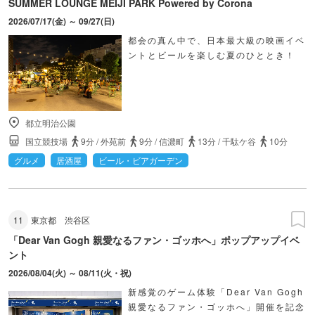
SUMMER LOUNGE MEIJI PARK Powered by Corona
2026/07/17(金) ～ 09/27(日)
都会の真ん中で、日本最大級の映画イベ
ントとビールを楽しむ夏のひととき！
都立明治公園
国立競技場
9分
/
外苑前
9分
/
信濃町
13分
/
千駄ケ谷
10分
グルメ
居酒屋
ビール・ビアガーデン
11
東京都
渋谷区
「Dear Van Gogh 親愛なるファン・ゴッホへ」ポップアップイベ
ント
2026/08/04(火) ～ 08/11(火・祝)
新感覚のゲーム体験「Dear Van Gogh
親愛なるファン・ゴッホへ」開催を記念