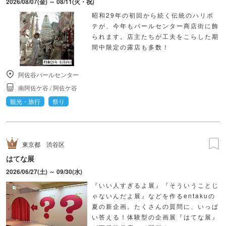
2026/08/07(金) ～ 08/11(火・祝)
昭和29年の初回から続く伝統のハリボ
テが、今年もパールセンター商店街に飾
られます。店主たちが工夫をこらした期
間中限定の露店も多数！
阿佐谷パールセンター
南阿佐ケ谷
/
阿佐ケ谷
観光・旅行
祭り
東京都
渋谷区
はてな展
2026/06/27(土) ～ 09/30(水)
『いい人すぎるよ展』『そういうことじ
ゃないんだよ展』などを作るentakuの
夏の新企画。たくさんの質問に、いっぱ
い答える！体験型の企画展『はてな展』