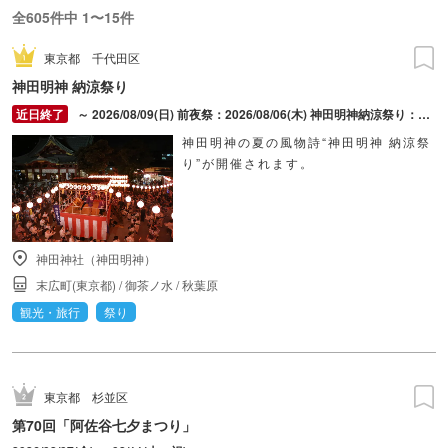
全605件中 1〜15件
東京都
千代田区
神田明神 納涼祭り
～ 2026/08/09(日) 前夜祭：2026/08/06(木) 神田明神納涼祭り：2026/08/07(金) ～ 2026/08/09(日)
神田明神の夏の風物詩“神田明神 納涼祭
り”が開催されます。
神田神社（神田明神）
末広町(東京都)
/
御茶ノ水
/
秋葉原
観光・旅行
祭り
東京都
杉並区
第70回「阿佐谷七夕まつり」