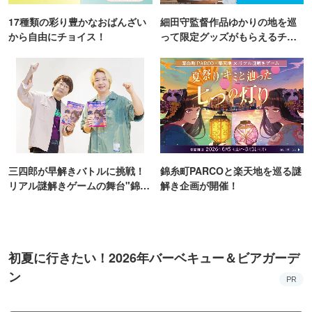
17種類の彩り豊かなおばんざい
細田守監督作品ゆかりの地を巡
から自由にチョイス！
って限定グッズがもらえるチャ
ンス！
三四郎が早解きバトルに挑戦！
錦糸町PARCOと楽天地を巡る謎
リアル謎解きゲームの舞台"錦糸
解き企画が開催！
町PARCO・楽天地"を巡る！
初夏に行きたい！2026年バーベキュー＆ビアガーデ
ン
PR