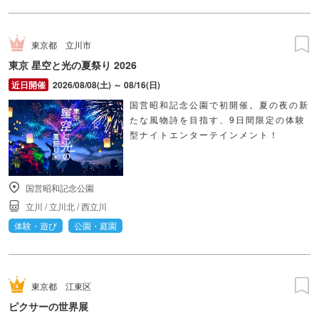
東京都
立川市
東京 星空と光の夏祭り 2026
2026/08/08(土) ～ 08/16(日)
国営昭和記念公園で初開催。夏の夜の新
たな風物詩を目指す、9日間限定の体験
型ナイトエンターテインメント！
国営昭和記念公園
立川
/
立川北
/
西立川
体験・遊び
公園・庭園
東京都
江東区
ピクサーの世界展