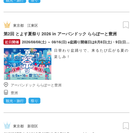
東京都
江東区
第2回 とよす夏祭り 2026 in アーバンドック ららぽーと豊洲
2026/08/08(土) ～ 08/16(日) ※盆踊り開催日は8月8日(土)・9日(日)・11日(火・祝)・15日(土)・16日(日)のみ。 ※縁日およびキッチンカーについては期間中の全日程営業予定。 ※開催コンテンツは日によって異なります。
日替わり盆踊りで、来るたび広がる夏の
楽しみ！
アーバンドック ららぽーと豊洲
豊洲
観光・旅行
祭り
東京都
新宿区