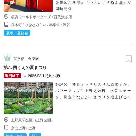
を集めた新展示『小さいすぎるよ展』が
同時開催！
横浜ワールドポーターズ
/
西武渋谷店
桜木町
/
みなとみらい
/
馬車道
/
渋谷
展示・展覧会
東京都
台東区
第75回うえの夏まつり
～ 2026/08/11(火・祝)
好評の「蓮見デッキりんりん回廊」が、
パワーアップ‼ 上野之縁日、水音ステー
ジ、骨董市などが、まつりを盛上げる‼
上野恩賜公園（上野公園）
京成上野
/
上野
観光・旅行
祭り