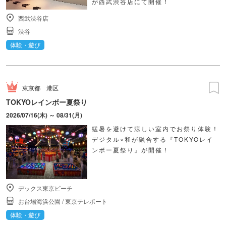
が西武渋谷店にて開催！
西武渋谷店
渋谷
体験・遊び
東京都
港区
TOKYOレインボー夏祭り
2026/07/16(木) ～ 08/31(月)
猛暑を避けて涼しい室内でお祭り体験！
デジタル×和が融合する『TOKYOレイ
ンボー夏祭り』が開催！
デックス東京ビーチ
お台場海浜公園
/
東京テレポート
体験・遊び