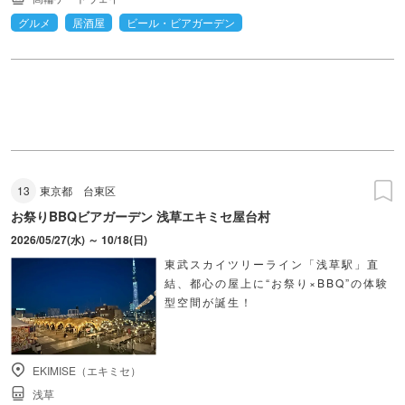
グルメ
居酒屋
ビール・ビアガーデン
13
東京都
台東区
お祭りBBQビアガーデン 浅草エキミセ屋台村
2026/05/27(水) ～ 10/18(日)
東武スカイツリーライン「浅草駅」直
結、都心の屋上に“お祭り×BBQ”の体験
型空間が誕生！
EKIMISE（エキミセ）
浅草