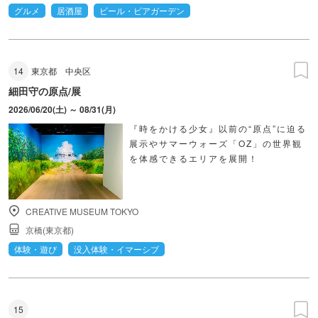
グルメ
居酒屋
ビール・ビアガーデン
14
東京都
中央区
細田守の原点/展
2026/06/20(土) ～ 08/31(月)
『時をかける少女』以前の“原点”に迫る
展示やサマーウォーズ「OZ」の世界観
を体感できるエリアを展開！
CREATIVE MUSEUM TOKYO
京橋(東京都)
体験・遊び
没入体験・イマーシブ
15