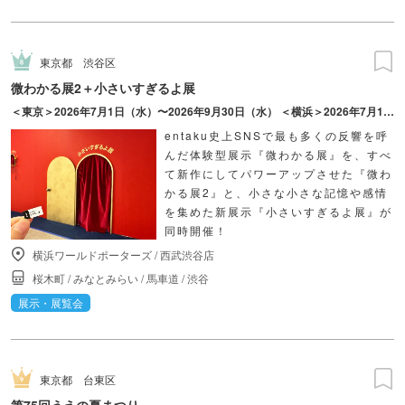
東京都
渋谷区
微わかる展2＋小さいすぎるよ展
＜東京＞2026年7月1日（水）〜2026年9月30日（水） ＜横浜＞2026年7月17日（金）〜2026年10月18日（日）
entaku史上SNSで最も多くの反響を呼
んだ体験型展示『微わかる展』を、すべ
て新作にしてパワーアップさせた『微わ
かる展2』と、小さな小さな記憶や感情
を集めた新展示『小さいすぎるよ展』が
同時開催！
横浜ワールドポーターズ
/
西武渋谷店
桜木町
/
みなとみらい
/
馬車道
/
渋谷
展示・展覧会
東京都
台東区
第75回うえの夏まつり