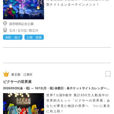
型ナイトエンターテインメント！
国営昭和記念公園
立川
/
立川北
/
西立川
体験・遊び
公園・庭園
東京都
江東区
ピクサーの世界展
2026/03/20(金・祝) ～ 10/12(月・祝) 休館日：各チケットサイトカレンダーにてご確認ください。
世界7カ国9都市 累計350万人動員中の
世界的大ヒット「ピクサーの世界展」あ
なたが夢見た物語の世界へ ついに東京
に初上陸！