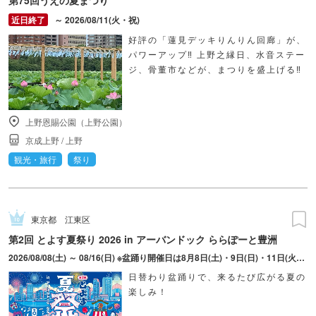
～ 2026/08/11(火・祝)
好評の「蓮見デッキりんりん回廊」が、
パワーアップ‼ 上野之縁日、水音ステー
ジ、骨董市などが、まつりを盛上げる‼
上野恩賜公園（上野公園）
京成上野
/
上野
観光・旅行
祭り
東京都
江東区
第2回 とよす夏祭り 2026 in アーバンドック ららぽーと豊洲
2026/08/08(土) ～ 08/16(日) ※盆踊り開催日は8月8日(土)・9日(日)・11日(火・祝)・15日(土)・16日(日)のみ。 ※縁日およびキッチンカーについては期間中の全日程営業予定。 ※開催コンテンツは日によって異なります。
日替わり盆踊りで、来るたび広がる夏の
楽しみ！