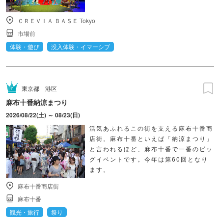
ＣＲＥＶＩＡ ＢＡＳＥ Tokyo
市場前
体験・遊び
没入体験・イマーシブ
東京都
港区
麻布十番納涼まつり
2026/08/22(土) ～ 08/23(日)
活気あふれるこの街を支える麻布十番商
店街。麻布十番といえば「納涼まつり」
と言われるほど、麻布十番で一番のビッ
グイベントです。今年は第60回となり
ます。
麻布十番商店街
麻布十番
観光・旅行
祭り