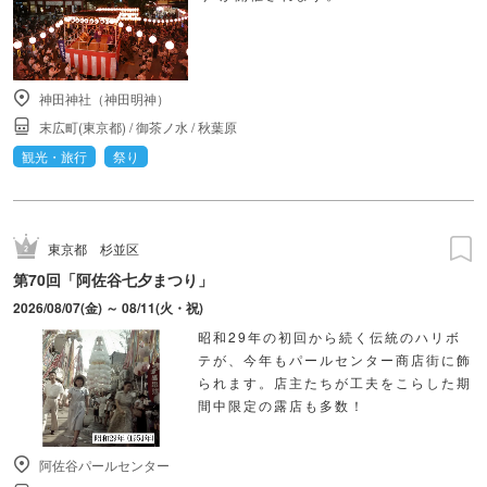
神田神社（神田明神）
末広町(東京都)
/
御茶ノ水
/
秋葉原
観光・旅行
祭り
東京都
杉並区
第70回「阿佐谷七夕まつり」
2026/08/07(金) ～ 08/11(火・祝)
昭和29年の初回から続く伝統のハリボ
テが、今年もパールセンター商店街に飾
られます。店主たちが工夫をこらした期
間中限定の露店も多数！
阿佐谷パールセンター