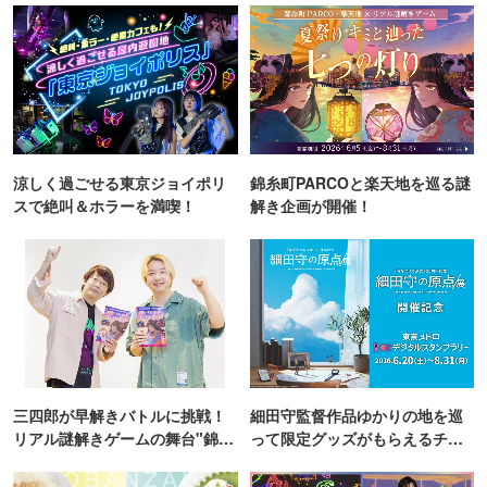
涼しく過ごせる東京ジョイポリ
錦糸町PARCOと楽天地を巡る謎
スで絶叫＆ホラーを満喫！
解き企画が開催！
三四郎が早解きバトルに挑戦！
細田守監督作品ゆかりの地を巡
リアル謎解きゲームの舞台"錦糸
って限定グッズがもらえるチャ
町PARCO・楽天地"を巡る！
ンス！