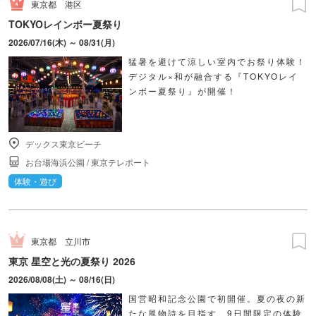
東京都
港区
TOKYOレインボー夏祭り
2026/07/16(木) ～ 08/31(月)
猛暑を避けて涼しい室内でお祭り体験！
デジタル×和が融合する『TOKYOレイ
ンボー夏祭り』が開催！
デックス東京ビーチ
お台場海浜公園
/
東京テレポート
体験・遊び
東京都
立川市
東京 星空と光の夏祭り 2026
2026/08/08(土) ～ 08/16(日)
国営昭和記念公園で初開催。夏の夜の新
たな風物詩を目指す、9日間限定の体験