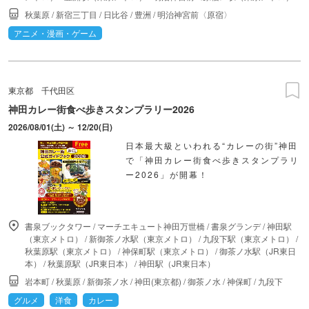
秋葉原
/
新宿三丁目
/
日比谷
/
豊洲
/
明治神宮前〈原宿〉
アニメ・漫画・ゲーム
東京都
千代田区
神田カレー街食べ歩きスタンプラリー2026
2026/08/01(土) ～ 12/20(日)
日本最大級といわれる“カレーの街”神田
で「神田カレー街食べ歩きスタンプラリ
ー2026」が開幕！
書泉ブックタワー
/
マーチエキュート神田万世橋
/
書泉グランデ
/
神田駅
（東京メトロ）
/
新御茶ノ水駅（東京メトロ）
/
九段下駅（東京メトロ）
/
秋葉原駅（東京メトロ）
/
神保町駅（東京メトロ）
/
御茶ノ水駅（JR東日
本）
/
秋葉原駅（JR東日本）
/
神田駅（JR東日本）
岩本町
/
秋葉原
/
新御茶ノ水
/
神田(東京都)
/
御茶ノ水
/
神保町
/
九段下
グルメ
洋食
カレー