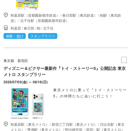
秋葉原駅（首都圏新都市鉄道）
/
春日部駅（東武鉄道）
/
柏駅（東武鉄
道）
/
北千住駅（首都圏新都市鉄道）
秋葉原
/
春日部
/
柏
/
北千住
体験・遊び
スタンプラリー
東京都
新宿区
ディズニー＆ピクサー最新作『トイ・ストーリー5』公開記念 東京
メトロ スタンプラリー
2026/07/03(金) ～ 08/16(日)
東京メトロに乗って『トイ・ストーリー
5』の仲間たちに会いに行こう！
秋葉原駅（東京メトロ）
/
新宿三丁目駅（東京メトロ）
/
日比谷駅（東京
メトロ）
/
豊洲駅（東京メトロ）
/
明治神宮前〈原宿〉駅（東京メトロ）