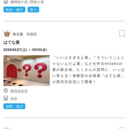
南阿佐ケ谷
/
阿佐ケ谷
観光・旅行
祭り
東京都
渋谷区
はてな展
2026/06/27(土) ～ 09/30(水)
『いい人すぎるよ展』『そういうことじ
ゃないんだよ展』などを作るentakuの
夏の新企画。たくさんの質問に、いっぱ
い答える！体験型の企画展『はてな展』
が西武渋谷店にて開催！
西武渋谷店
渋谷
体験・遊び