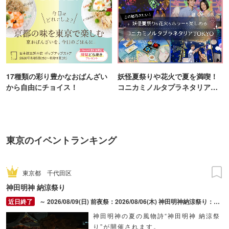
17種類の彩り豊かなおばんざい
妖怪夏祭りや花火で夏を満喫！
から自由にチョイス！
コニカミノルタプラネタリア
TOKYO
東京のイベントランキング
東京都
千代田区
神田明神 納涼祭り
～ 2026/08/09(日) 前夜祭：2026/08/06(木) 神田明神納涼祭り：2026/08/07(金) ～ 2026/08/09(日)
神田明神の夏の風物詩“神田明神 納涼祭
り”が開催されます。