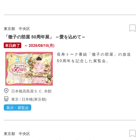
東京都
中央区
「徹子の部屋 50周年展」 ～愛を込めて～
～ 2026/08/10(月)
長寿トーク番組「徹子の部屋」の放送
50周年を記念した展覧会。
日本橋高島屋Ｓ.Ｃ. 本館
東京
/
日本橋(東京都)
展示・展覧会
東京都
中央区