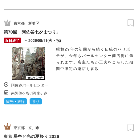
東京都
杉並区
第70回「阿佐谷七夕まつり」
～ 2026/08/11(火・祝)
昭和29年の初回から続く伝統のハリボ
テが、今年もパールセンター商店街に飾
られます。店主たちが工夫をこらした期
間中限定の露店も多数！
阿佐谷パールセンター
南阿佐ケ谷
/
阿佐ケ谷
観光・旅行
祭り
東京都
立川市
東京 星空と光の夏祭り 2026