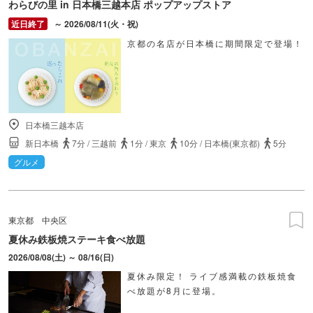
わらびの里 in 日本橋三越本店 ポップアップストア
～ 2026/08/11(火・祝)
京都の名店が日本橋に期間限定で登場！
日本橋三越本店
新日本橋
7分
/
三越前
1分
/
東京
10分
/
日本橋(東京都)
5分
グルメ
東京都
中央区
夏休み鉄板焼ステーキ食べ放題
2026/08/08(土) ～ 08/16(日)
夏休み限定！ ライブ感満載の鉄板焼食
べ放題が8月に登場。