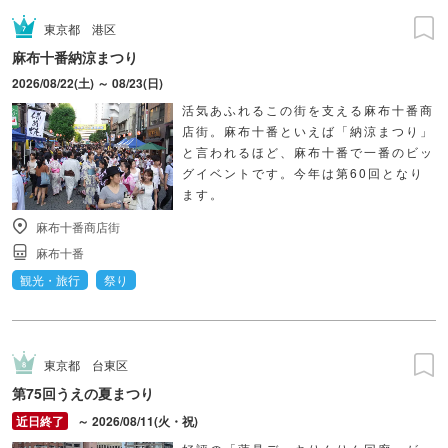
東京都
港区
麻布十番納涼まつり
2026/08/22(土) ～ 08/23(日)
活気あふれるこの街を支える麻布十番商
店街。麻布十番といえば「納涼まつり」
と言われるほど、麻布十番で一番のビッ
グイベントです。今年は第60回となり
ます。
麻布十番商店街
麻布十番
観光・旅行
祭り
東京都
台東区
第75回うえの夏まつり
～ 2026/08/11(火・祝)