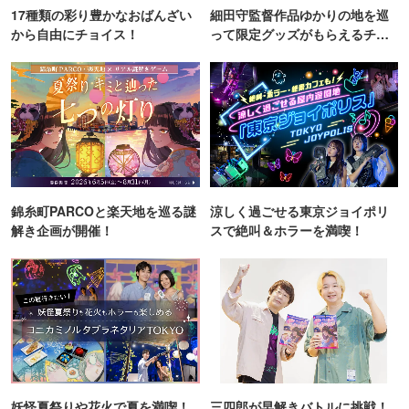
17種類の彩り豊かなおばんざい
細田守監督作品ゆかりの地を巡
から自由にチョイス！
って限定グッズがもらえるチャ
ンス！
錦糸町PARCOと楽天地を巡る謎
涼しく過ごせる東京ジョイポリ
解き企画が開催！
スで絶叫＆ホラーを満喫！
妖怪夏祭りや花火で夏を満喫！
三四郎が早解きバトルに挑戦！