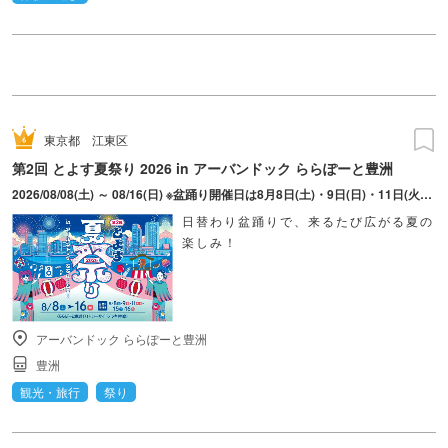
東京都
江東区
第2回 とよす夏祭り 2026 in アーバンドック ららぽーと豊洲
2026/08/08(土) ～ 08/16(日) ※盆踊り開催日は8月8日(土)・9日(日)・11日(火・祝)・15日(土)・16日(日)のみ。 ※縁日およびキッチンカーについては期間中の全日程営業予定。 ※開催コンテンツは日によって異なります。
日替わり盆踊りで、来るたび広がる夏の
楽しみ！
アーバンドック ららぽーと豊洲
豊洲
観光・旅行
祭り