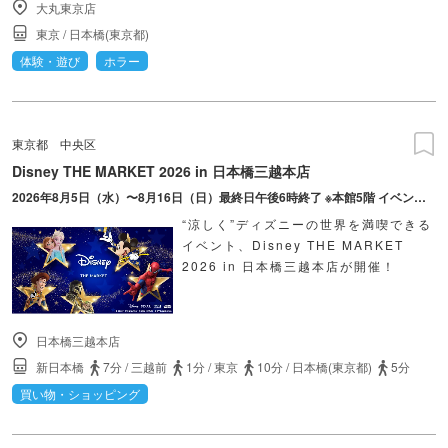
大丸東京店
東京
/
日本橋(東京都)
体験・遊び
ホラー
東京都
中央区
Disney THE MARKET 2026 in 日本橋三越本店
2026年8月5日（水）〜8月16日（日）最終日午後6時終了 ※本館5階 イベントスペースは8月25日(火)まで開催
“涼しく”ディズニーの世界を満喫できる
イベント、Disney THE MARKET
2026 in 日本橋三越本店が開催！
日本橋三越本店
新日本橋
7分
/
三越前
1分
/
東京
10分
/
日本橋(東京都)
5分
買い物・ショッピング