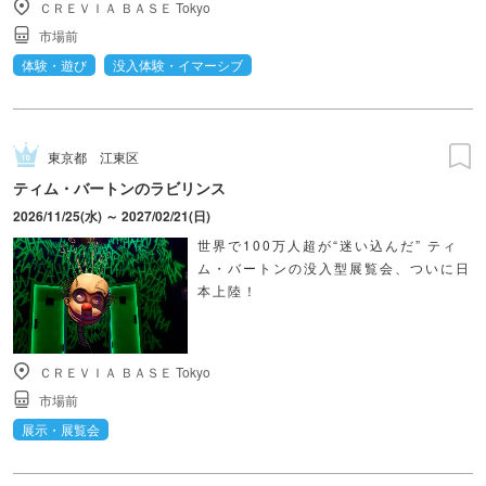
ＣＲＥＶＩＡ ＢＡＳＥ Tokyo
市場前
体験・遊び
没入体験・イマーシブ
東京都
江東区
ティム・バートンのラビリンス
2026/11/25(水) ～ 2027/02/21(日)
世界で100万人超が“迷い込んだ” ティ
ム・バートンの没入型展覧会、ついに日
本上陸！
ＣＲＥＶＩＡ ＢＡＳＥ Tokyo
市場前
展示・展覧会