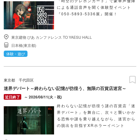
「時空のテレホンカード」で豪華声優陣
による通話音声を聞く体験型イベント
『050-5893-5336展』開催！
東京建物 ぴあ カンファレンス TO YAESU HALL
日本橋(東京都)
体験・遊び
東京都
千代田区
迷界デパート～終わらない記憶が彷徨う、無限の百貨店迷宮～
～ 2026/08/11(火・祝)
終わらない記憶が彷徨う謎の百貨店「迷
界デパート」を舞台に、次々と襲いかか
る恐怖や謎を乗り越えながら、迷宮から
の脱出を目指すXRホラーイベント