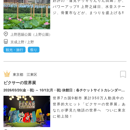
好評の「蓮見デッキりんりん回廊」が、
パワーアップ‼ 上野之縁日、水音ステー
ジ、骨董市などが、まつりを盛上げる‼
上野恩賜公園（上野公園）
京成上野
/
上野
観光・旅行
祭り
東京都
江東区
ピクサーの世界展
2026/03/20(金・祝) ～ 10/12(月・祝) 休館日：各チケットサイトカレンダーにてご確認ください。
世界7カ国9都市 累計350万人動員中の
世界的大ヒット「ピクサーの世界展」あ
なたが夢見た物語の世界へ ついに東京
に初上陸！