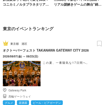
コニカミノルタプラネタリア
リアル謎解きゲームの舞台"錦糸
TOKYO
町PARCO・楽天地"を巡る！
東京のイベントランキング
東京都
港区
オクトーバーフェスト TAKANAWA GATEWAY CITY 2026
2026/08/07(金) ～ 08/23(日)
この夏、一番陽気な17日間へ。
Gateway Park
高輪ゲートウェイ
グルメ
居酒屋
ビール・ビアガーデン