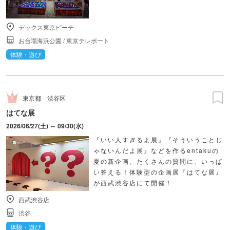
デックス東京ビーチ
お台場海浜公園
/
東京テレポート
体験・遊び
東京都
渋谷区
はてな展
2026/06/27(土) ～ 09/30(水)
『いい人すぎるよ展』『そういうことじ
ゃないんだよ展』などを作るentakuの
夏の新企画。たくさんの質問に、いっぱ
い答える！体験型の企画展『はてな展』
が西武渋谷店にて開催！
西武渋谷店
渋谷
体験・遊び