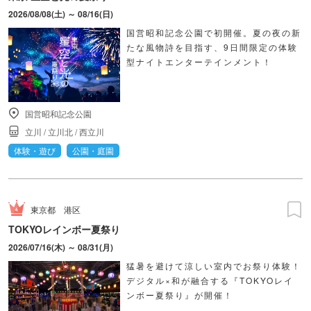
2026/08/08(土) ～ 08/16(日)
国営昭和記念公園で初開催。夏の夜の新
たな風物詩を目指す、9日間限定の体験
型ナイトエンターテインメント！
国営昭和記念公園
立川
/
立川北
/
西立川
体験・遊び
公園・庭園
東京都
港区
TOKYOレインボー夏祭り
2026/07/16(木) ～ 08/31(月)
猛暑を避けて涼しい室内でお祭り体験！
デジタル×和が融合する『TOKYOレイ
ンボー夏祭り』が開催！