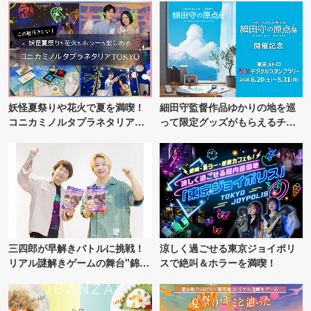
妖怪夏祭りや花火で夏を満喫！
細田守監督作品ゆかりの地を巡
コニカミノルタプラネタリア
って限定グッズがもらえるチャ
TOKYO
ンス！
三四郎が早解きバトルに挑戦！
涼しく過ごせる東京ジョイポリ
リアル謎解きゲームの舞台"錦糸
スで絶叫＆ホラーを満喫！
町PARCO・楽天地"を巡る！