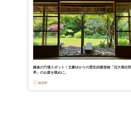
鎌倉の穴場スポット！文豪ゆかりの歴史的建造物「旧大佛次
亭」のお庭を眺めに。
鎌倉駅