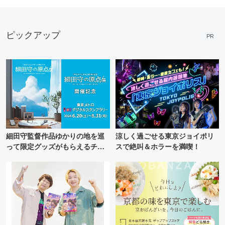
ピックアップ
PR
細田守監督作品ゆかりの地を巡
涼しく過ごせる東京ジョイポリ
って限定グッズがもらえるチャ
スで絶叫＆ホラーを満喫！
ンス！