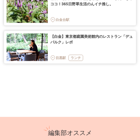
ココ！365日野草生活のんイチ推し。
白金台駅
【白金】東京都庭園美術館内のレストラン「デュ
パルク」レポ
目黒駅
ランチ
編集部オススメ