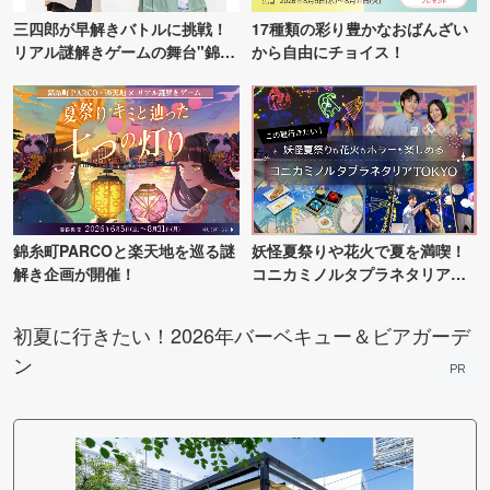
三四郎が早解きバトルに挑戦！
17種類の彩り豊かなおばんざい
リアル謎解きゲームの舞台"錦糸
から自由にチョイス！
町PARCO・楽天地"を巡る！
錦糸町PARCOと楽天地を巡る謎
妖怪夏祭りや花火で夏を満喫！
解き企画が開催！
コニカミノルタプラネタリア
TOKYO
初夏に行きたい！2026年バーベキュー＆ビアガーデ
ン
PR